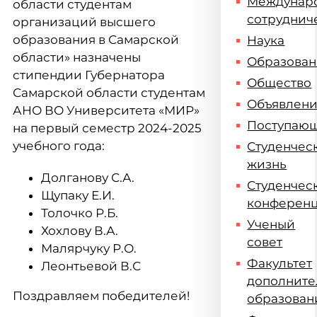
Междунар
области студентам
сотруднич
организаций высшего
образования в Самарской
Наука
области» назначены
Образова
стипендии Губернатора
Общество
Самарской области студентам
Объявлен
АНО ВО Университета «МИР»
Поступаю
на первый семестр 2024-2025
учебного года:
Студенчес
жизнь
Долганову С.А.
Студенчес
Щупаку Е.И.
конферен
Толочко Р.Б.
Ученый
Хохлову В.А.
совет
Малярчуку Р.О.
Факультет
Леонтьевой В.С
дополните
Поздравляем победителей!
образован