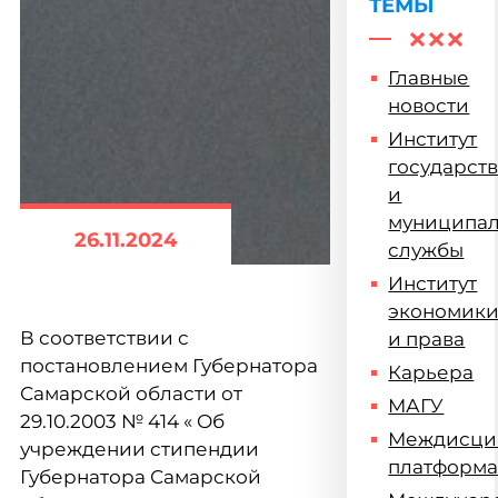
ТЕМЫ
Главные
новости
Институт
государст
и
муниципа
26.11.2024
службы
Институт
экономик
В соответствии с
и права
постановлением Губернатора
Карьера
Самарской области от
МАГУ
29.10.2003 № 414 « Об
Междисци
учреждении стипендии
платформ
Губернатора Самарской