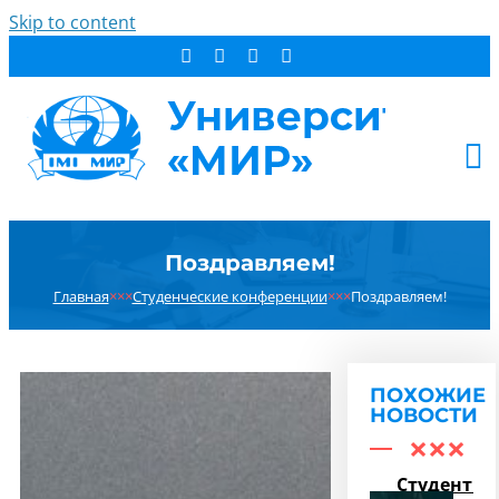
Skip to content
АБИТУРИЕНТУ
Поздравляем!
СТУДЕНТУ
Главная
×××
Студенческие конференции
×××
Поздравляем!
ДОПОБРАЗОВАНИЕ
ОБ УНИВЕРСИТЕТЕ
НОВОСТИ
ПОХОЖИЕ
КОНТАКТЫ
НОВОСТИ
РЕЗУЛЬТАТ ПОИСКА:
Студенты