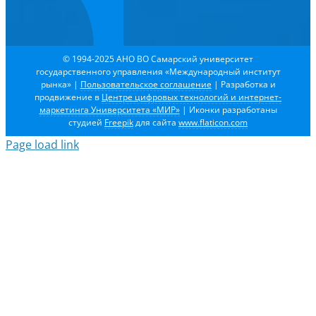
© 1994-2025 АНО ВО Самарский университет
государственного управления «Международный институт
рынка»
|
Пользовательское соглашение
| Разработка и
продвижение в
Центре цифровых технологий и интернет-
маркетинга Университета «МИР»
| Иконки разработаны
студией
Freepik
для сайта
www.flaticon.com
Page load link