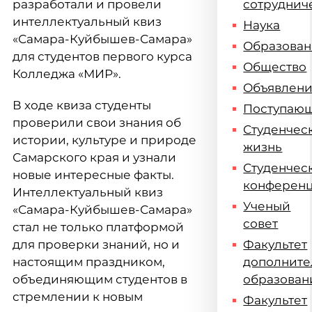
разработали и провели
сотруднич
интеллектуальный квиз
Наука
«Самара-Куйбышев-Самара»
Образова
для студентов первого курса
Общество
Колледжа «МИР».
Объявлен
В ходе квиза студенты
Поступаю
проверили свои знания об
Студенчес
истории, культуре и природе
жизнь
Самарского края и узнали
Студенчес
новые интересные факты.
конферен
Интеллектуальный квиз
Ученый
«Самара-Куйбышев-Самара»
совет
стал не только платформой
для проверки знаний, но и
Факультет
настоящим праздником,
дополните
объединяющим студентов в
образован
стремлении к новым
Факультет