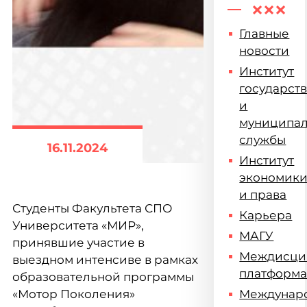
Главные
новости
Институт
государст
и
муниципа
службы
16.11.2024
Институт
экономик
и права
Студенты Факультета СПО
Карьера
Университета «МИР»,
МАГУ
принявшие участие в
Междисци
выездном интенсиве в рамках
платформ
образовательной программы
«Мотор Поколения»
Междунар