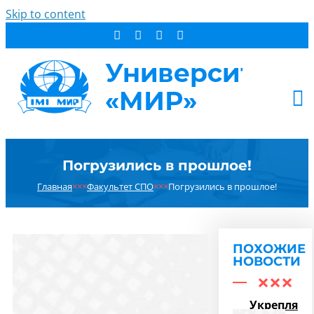
Skip to content
АБИТУРИЕНТУ
Погрузились в прошлое!
СТУДЕНТУ
Главная
×××
Факультет СПО
×××
Погрузились в прошлое!
ДОПОБРАЗОВАНИЕ
ОБ УНИВЕРСИТЕТЕ
НОВОСТИ
ПОХОЖИЕ
КОНТАКТЫ
НОВОСТИ
РЕЗУЛЬТАТ ПОИСКА:
Укрепляем