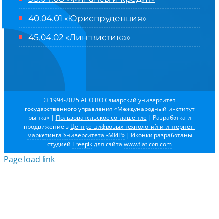
40.04.01 «Юриспруденция»
45.04.02 «Лингвистика»
© 1994-2025 АНО ВО Самарский университет
государственного управления «Международный институт
рынка»
|
Пользовательское соглашение
| Разработка и
продвижение в
Центре цифровых технологий и интернет-
маркетинга Университета «МИР»
| Иконки разработаны
студией
Freepik
для сайта
www.flaticon.com
Page load link