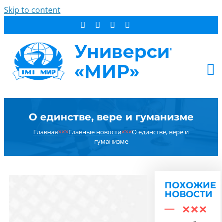
Skip to content
АБИТУРИЕНТУ
О единстве, вере и гуманизме
СТУДЕНТУ
Главная
×××
Главные новости
×××
О единстве, вере и
ДОПОБРАЗОВАНИЕ
гуманизме
ОБ УНИВЕРСИТЕТЕ
НОВОСТИ
КОНТАКТЫ
ПОХОЖИЕ
НОВОСТИ
РЕЗУЛЬТАТ ПОИСКА: