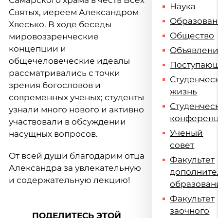
Самарского храма в честь Всех
Наука
Святых, иереем Александром
Образова
Хвесько. В ходе беседы
Общество
мировоззренческие
концепции и
Объявлен
общечеловеческие идеалы
Поступаю
рассматривались с точки
Студенчес
зрения богословов и
жизнь
современных ученых; студенты
Студенчес
узнали много нового и активно
конферен
участвовали в обсуждении
Ученый
насущных вопросов.
совет
От всей души благодарим отца
Факультет
Александра за увлекательную
дополните
и содержательную лекцию!
образован
Факультет
заочного
ПОДЕЛИТЕСЬ ЭТОЙ