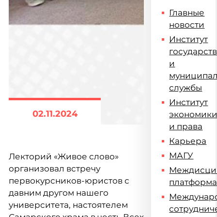
Главные
новости
Институт
государст
и
муниципа
службы
Институт
02.11.2024
экономик
и права
Карьера
МАГУ
Лекторий «Живое слово»
организовал встречу
Междисци
первокурсников-юристов с
платформ
давним другом нашего
Междунар
университета, настоятелем
сотруднич