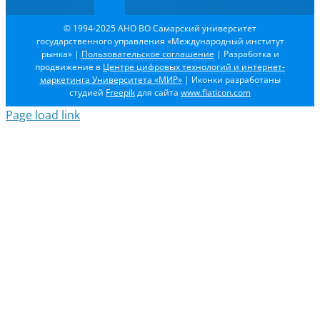
© 1994-2025 АНО ВО Самарский университет
государственного управления «Международный институт
рынка»
|
Пользовательское соглашение
| Разработка и
продвижение в
Центре цифровых технологий и интернет-
маркетинга Университета «МИР»
| Иконки разработаны
студией
Freepik
для сайта
www.flaticon.com
Page load link