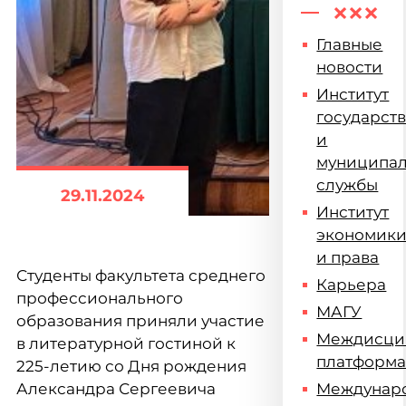
Главные
новости
Институт
государст
и
муниципа
службы
29.11.2024
Институт
экономик
и права
Студенты факультета среднего
Карьера
профессионального
МАГУ
образования приняли участие
Междисци
в литературной гостиной к
платформ
225-летию со Дня рождения
Александра Сергеевича
Междунар