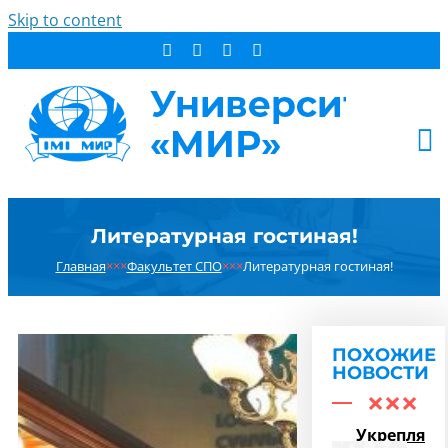
Skip to content
АБИТУРИЕНТУ
Литературная гостиная!
СТУДЕНТУ
Главная
×××
Факультет СПО
×××
Литературная гостиная!
ДОПОБРАЗОВАНИЕ
ОБ УНИВЕРСИТЕТЕ
НОВОСТИ
ПОХОЖИЕ
КОНТАКТЫ
НОВОСТИ
РЕЗУЛЬТАТ ПОИСКА:
Укрепляем