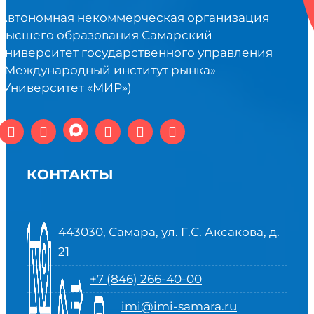
Автономная некоммерческая организация
высшего образования Самарский
университет государственного управления
«Международный институт рынка»
(Университет «МИР»)
КОНТАКТЫ
443030, Самара, ул. Г.С. Аксакова, д.
21
+7 (846) 266-40-00
imi@imi-samara.ru