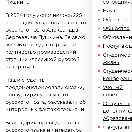
Пушкина.
сотруднич
Наука
В 2024 году исполнилось 225
Образова
лет со дня рождения великого
Общество
русского поэта Александра
Сергеевича Пушкина. За свою
Объявлен
жизнь он создал огромное
Поступаю
количество произведений,
Студенчес
ставших классикой русской
жизнь
литературы.
Студенчес
конферен
Наши студенты
продемонстрировали сказки,
Ученый
прозу, лирику великого
совет
русского поэта, рассказали об
Факультет
интересных фактах его жизни.
дополните
образован
Благодарим преподавателя
Факультет
русского языка и литературы