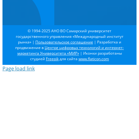
© 1994-2025 АНО ВО Самарский университет
государственного управления «Международный институт
рынка»
|
Пользовательское соглашение
| Разработка и
продвижение в
Центре цифровых технологий и интернет-
маркетинга Университета «МИР»
| Иконки разработаны
студией
Freepik
для сайта
www.flaticon.com
Page load link