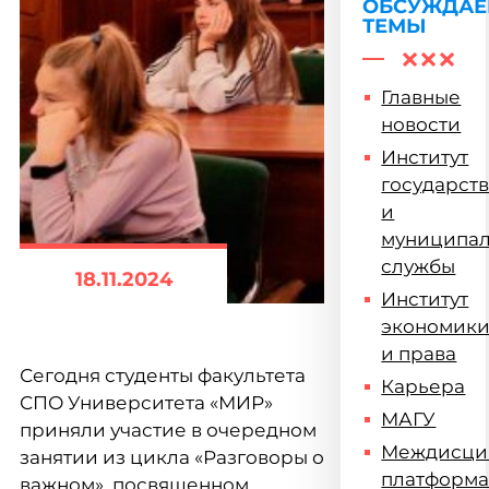
ОБСУЖДА
ТЕМЫ
Главные
новости
Институт
государст
и
муниципа
службы
18.11.2024
Институт
экономик
и права
Сегодня студенты факультета
Карьера
СПО Университета
«
МИР
»
МАГУ
приняли участие в очередном
Междисци
занятии из цикла
«
Разговоры о
платформ
важном
»
, посвященном