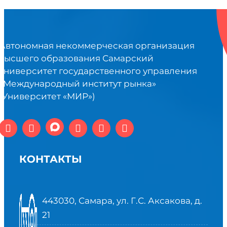
Автономная некоммерческая организация
высшего образования Самарский
университет государственного управления
«Международный институт рынка»
(Университет «МИР»)
КОНТАКТЫ
443030, Самара, ул. Г.С. Аксакова, д.
21