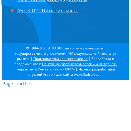
45.04.02 «Лингвистика»
© 1994-2025 АНО ВО Самарский университет
государственного управления «Международный институт
рынка»
|
Пользовательское соглашение
| Разработка и
продвижение в
Центре цифровых технологий и интернет-
маркетинга Университета «МИР»
| Иконки разработаны
студией
Freepik
для сайта
www.flaticon.com
Page load link