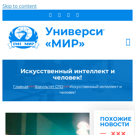
Skip to content
АБИТУРИЕНТУ
Искусственный интеллект и
СТУДЕНТУ
человек!
ДОПОБРАЗОВАНИЕ
Главная
×××
Факультет СПО
×××
Искусственный интеллект и
ОБ УНИВЕРСИТЕТЕ
человек!
НОВОСТИ
КОНТАКТЫ
ПОХОЖИЕ
РЕЗУЛЬТАТ ПОИСКА:
НОВОСТИ