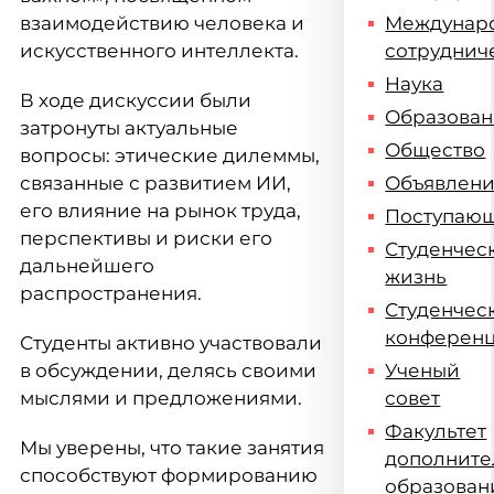
взаимодействию человека и
Междунар
искусственного интеллекта.
сотруднич
Наука
В ходе дискуссии были
Образова
затронуты актуальные
Общество
вопросы: этические дилеммы,
связанные с развитием ИИ,
Объявлен
его влияние на рынок труда,
Поступаю
перспективы и риски его
Студенчес
дальнейшего
жизнь
распространения.
Студенчес
конферен
Студенты активно участвовали
в обсуждении, делясь своими
Ученый
мыслями и предложениями.
совет
Факультет
Мы уверены, что такие занятия
дополните
способствуют формированию
образован