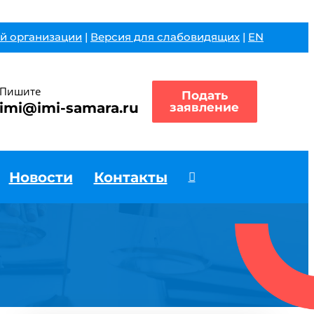
й организации
|
Версия для слабовидящих
|
EN
Пишите
Подать
imi@imi-samara.ru
заявление
Новости
Контакты