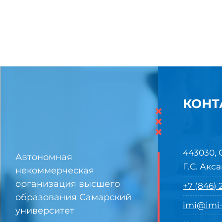
КОНТ
×
×
×
443030, 
Автономная
Г.С. Акса
некоммерческая
организация высшего
+7 (846)
образования Самарский
imi@imi-
университет