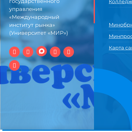
государственного
Колледж
управления
«Международный
институт рынка»
Минобрн
(Университет «МИР»)
Минпро
Карта са