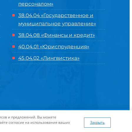
персоналом»
38.04.04 «Государственное и
муниципальное управление»
38.04.08 «Финансы и кредит»
40.04.01 «Юриспруденция»
45.04.02 «Лингвистика»
оглашение
| Разработка и продвижение в
Центре цифровых
висов и предложений. Вы можете
я сайта
www.flaticon.com
даёте согласие на использование ваших
Закрыть