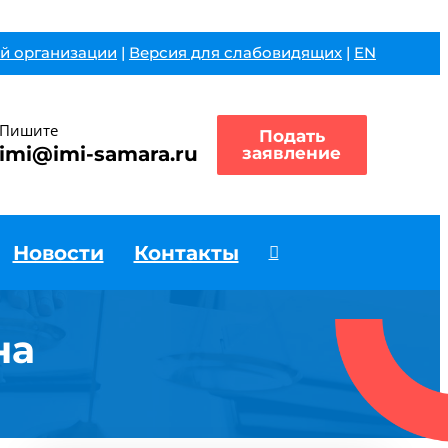
й организации
|
Версия для слабовидящих
|
EN
Пишите
Подать
imi@imi-samara.ru
заявление
Новости
Контакты
на