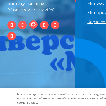
институт рынка»
Минобрн
(Университет «МИР»)
Минпро
Карта са
© 1994-2025 АНО ВО Самарский университет государстве
Мы используем cookie-файлы, чтобы получить статистику, ко
технологий и интернет
прочитать подробнее о cookie-файлах или изменить настройк
cookie-файлов.
Page load link