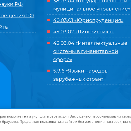
38.03.04 «Государственное и
ауки РФ
муниципальное управление»
свещения РФ
40.03.01 «Юриспруденция»
йта
45.03.02 «Лингвистика»
45.03.04 «
Интеллектуальные
системы в гуманитарной
сфере
»
5.9.6 «Языки народов
зарубежных стран»
нного управления «Международный институт рынка»
|
Пользовательское с
торая помогает нам улучшить сервис для Вас с целью персонализации сер
-маркетинга Университета «МИР»
| Иконки разработаны студией
Freepik
дл
и браузера. Продолжая пользоваться сайтом без изменения настроек, вы 