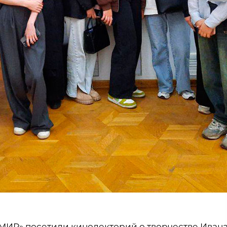
МИР
»
посетили кинолекторий о творчестве Иван