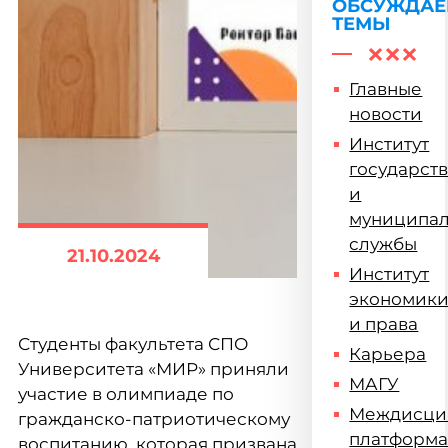
ОБСУЖДА
ТЕМЫ
Главные
новости
Институт
государст
и
муниципа
службы
21.10.2024
Институт
экономик
и права
Студенты факультета СПО
Карьера
Университета «МИР» приняли
МАГУ
участие в олимпиаде по
Междисци
гражданско-патриотическому
платформ
воспитанию, которая призвана