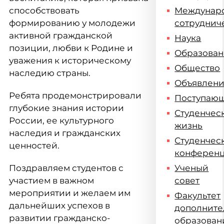
способствовать
Междунар
формированию у молодежи
сотруднич
активной гражданской
Наука
позиции, любви к Родине и
Образова
уважения к историческому
Общество
наследию страны.
Объявлен
Ребята продемонстрировали
Поступаю
глубокие знания истории
Студенчес
России, ее культурного
жизнь
наследия и гражданских
Студенчес
ценностей.
конферен
Поздравляем студентов с
Ученый
участием в важном
совет
мероприятии и желаем им
Факультет
дальнейших успехов в
дополните
развитии гражданско-
образован