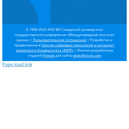
© 1994-2025 АНО ВО Самарский университет
государственного управления «Международный институт
рынка»
|
Пользовательское соглашение
| Разработка и
продвижение в
Центре цифровых технологий и интернет-
маркетинга Университета «МИР»
| Иконки разработаны
студией
Freepik
для сайта
www.flaticon.com
Page load link