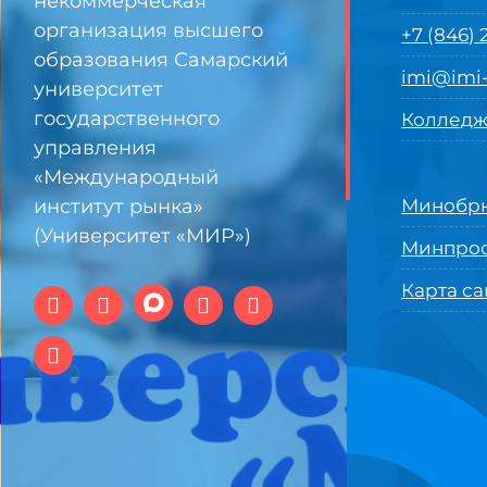
некоммерческая
организация высшего
+7 (846)
образования Самарский
imi@imi-
университет
государственного
Колледж
управления
«Международный
институт рынка»
Минобрн
(Университет «МИР»)
Минпро
Карта са