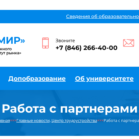
Сведения об образовательно
Звоните
+7 (846) 266-40-00
Допобразование
Об университете
Работа с партнерами
авная
×××
Главные новости
,
Центр трудоустройства
×××
Работа с партнер