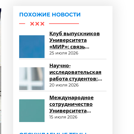
ПОХОЖИЕ НОВОСТИ
Клуб выпускников
Университета
«МИР»: связь
поколений и
25 июля 2026
карьерные
Научно-
возможности
исследовательская
работа студентов:
возможности для
20 июля 2026
развития
Международное
сотрудничество
Университета
«МИР»: новые
15 июля 2026
горизонты