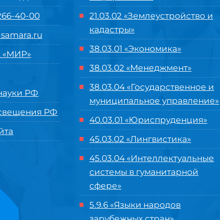
 266-40-00
21.03.02 «Землеустройство и
кадастры»
samara.ru
38.03.01 «Экономика»
 «МИР»
38.03.02 «Менеджмент»
38.03.04 «Государственное и
ауки РФ
муниципальное управление»
свещения РФ
40.03.01 «Юриспруденция»
йта
45.03.02 «Лингвистика»
45.03.04 «
Интеллектуальные
системы в гуманитарной
сфере
»
5.9.6 «Языки народов
зарубежных стран»