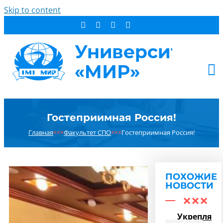
Skip to content
АБИТУРИЕНТУ
Гостеприимная Россия!
СТУДЕНТУ
Главная
×××
Факультет СПО
×××
Гостеприимная Россия!
ДОПОБРАЗОВАНИЕ
ОБ УНИВЕРСИТЕТЕ
НОВОСТИ
ПОХОЖИЕ
КОНТАКТЫ
НОВОСТИ
РЕЗУЛЬТАТ ПОИСКА:
Укрепляем