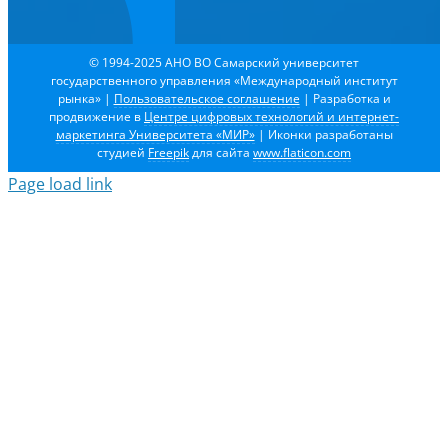
© 1994-2025 АНО ВО Самарский университет
государственного управления «Международный институт
рынка»
|
Пользовательское соглашение
| Разработка и
продвижение в
Центре цифровых технологий и интернет-
маркетинга Университета «МИР»
| Иконки разработаны
студией
Freepik
для сайта
www.flaticon.com
Page load link