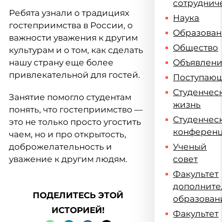
сотруднич
Ребята узнали о традициях
Наука
гостеприимства в России, о
Образова
важности уважения к другим
Общество
культурам и о том, как сделать
нашу страну еще более
Объявлен
привлекательной для гостей.
Поступаю
Студенчес
Занятие помогло студентам
жизнь
понять, что гостеприимство —
Студенчес
это не только просто угостить
конферен
чаем, но и про открытость,
доброжелательность и
Ученый
уважение к другим людям.
совет
Факультет
дополните
ПОДЕЛИТЕСЬ ЭТОЙ
образован
ИСТОРИЕЙ!
Факультет