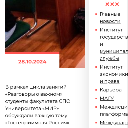
Главные
новости
Институт
государст
и
муниципа
службы
28.10.2024
Институт
экономик
и права
В рамках цикла занятий
Карьера
«Разговоры о важном»
МАГУ
студенты факультета СПО
Междисци
Университета «МИР»
платформ
обсуждали важную тему
«Гостеприимная Россия».
Междунар