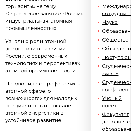
горизонты» на тему
Междунар
«Отраслевое занятие «Россия
сотруднич
индустриальная: атомная
Наука
промышленность»».
Образова
Общество
Узнали о роли атомной
энергетики в развитии
Объявлен
России, о современных
Поступаю
технологиях и перспективах
Студенчес
атомной промышленности.
жизнь
Студенчес
Поговорили о профессиях в
конферен
атомной сфере, о
возможностях для молодых
Ученый
специалистов и о вкладе
совет
атомной энергетики в
Факультет
устойчивое развитие.
дополните
образован