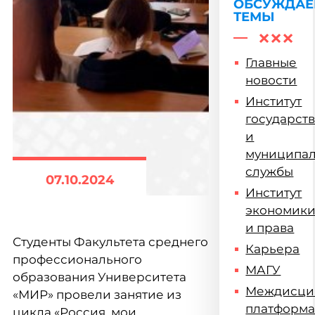
ОБСУЖДА
ТЕМЫ
Главные
новости
Институт
государст
и
муниципа
службы
07.10.2024
Институт
экономик
и права
Студенты Факультета среднего
Карьера
профессионального
МАГУ
образования Университета
Междисци
«МИР» провели занятие из
платформ
цикла «Россия, мои