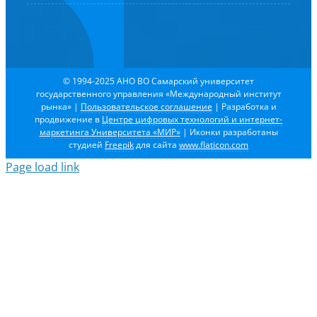
© 1994-2025 АНО ВО Самарский университет
государственного управления «Международный институт
рынка»
|
Пользовательское соглашение
| Разработка и
продвижение в
Центре цифровых технологий и интернет-
маркетинга Университета «МИР»
| Иконки разработаны
студией
Freepik
для сайта
www.flaticon.com
Page load link