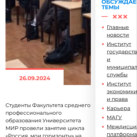
ОБСУЖДА
ТЕМЫ
Главные
новости
Институт
государст
и
муниципа
службы
26.09.2024
Институт
экономик
и права
Студенты Факультета среднего
Карьера
профессионального
МАГУ
образования Университета
Междисци
МИР провели занятие цикла
платформ
«Россия, мои горизонты» на