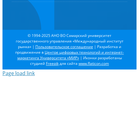
© 1994-2025 АНО ВО Самарский университет
государственного управления «Международный институт
рынка»
|
Пользовательское соглашение
| Разработка и
продвижение в
Центре цифровых технологий и интернет-
маркетинга Университета «МИР»
| Иконки разработаны
студией
Freepik
для сайта
www.flaticon.com
Page load link