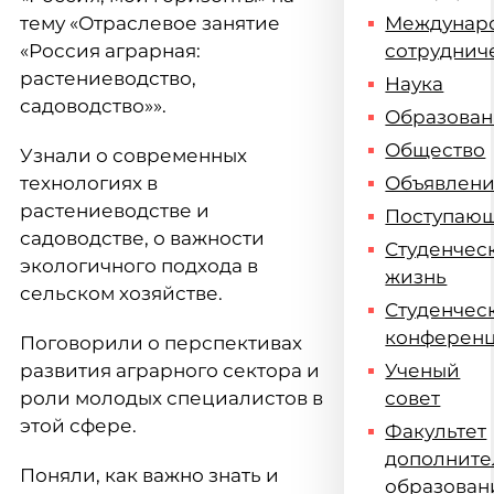
тему «Отраслевое занятие
Междунар
«Россия аграрная:
сотруднич
растениеводство,
Наука
садоводство»».
Образова
Общество
Узнали о современных
технологиях в
Объявлен
растениеводстве и
Поступаю
садоводстве, о важности
Студенчес
экологичного подхода в
жизнь
сельском хозяйстве.
Студенчес
конферен
Поговорили о перспективах
развития аграрного сектора и
Ученый
роли молодых специалистов в
совет
этой сфере.
Факультет
дополните
Поняли, как важно знать и
образован