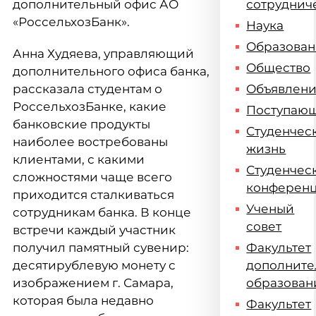
дополнительный офис АО
сотруднич
«РоссельхозБанк».
Наука
Образова
Анна Худяева, управляющий
Общество
дополнительного офиса банка,
рассказала студентам о
Объявлен
РоссельхозБанке, какие
Поступаю
банковские продукты
Студенчес
наиболее востребованы
жизнь
клиентами, с какими
Студенчес
сложностями чаще всего
конферен
приходится сталкиваться
Ученый
сотрудникам банка. В конце
совет
встречи каждый участник
получил памятный сувенир:
Факультет
десятирублевую монету с
дополните
изображением г. Самара,
образован
которая была недавно
Факультет