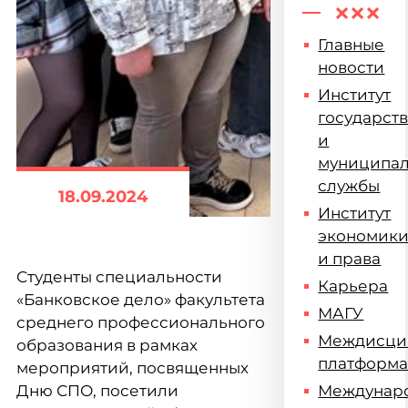
Главные
новости
Институт
государст
и
муниципа
службы
18.09.2024
Институт
экономик
и права
Студенты специальности
Карьера
«Банковское дело» факультета
МАГУ
среднего профессионального
Междисци
образования в рамках
платформ
мероприятий, посвященных
Дню СПО, посетили
Междунар