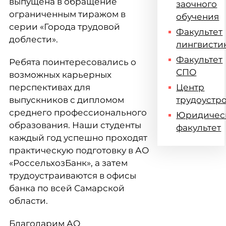
выпущена в обращение
заочного
ограниченным тиражом в
обучения
серии «Города трудовой
Факультет
доблести».
лингвисти
Факультет
Ребята поинтересовались о
СПО
возможных карьерных
перспективах для
Центр
выпускников с дипломом
трудоустр
среднего профессионального
Юридичес
образования. Наши студенты
факультет
каждый год успешно проходят
практическую подготовку в АО
«РоссельхозБанк», а затем
трудоустраиваются в офисы
банка по всей Самарской
области.
Благодарим АО