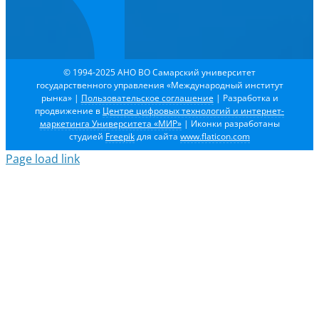
© 1994-2025 АНО ВО Самарский университет
государственного управления «Международный институт
рынка»
|
Пользовательское соглашение
| Разработка и
продвижение в
Центре цифровых технологий и интернет-
маркетинга Университета «МИР»
| Иконки разработаны
студией
Freepik
для сайта
www.flaticon.com
Page load link