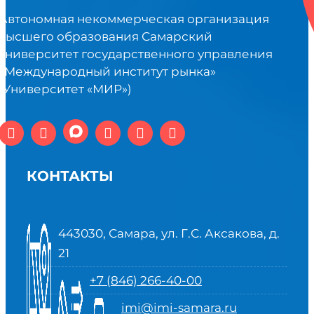
Автономная некоммерческая организация
высшего образования Самарский
университет государственного управления
«Международный институт рынка»
(Университет «МИР»)
КОНТАКТЫ
443030, Самара, ул. Г.С. Аксакова, д.
21
+7 (846) 266-40-00
imi@imi-samara.ru