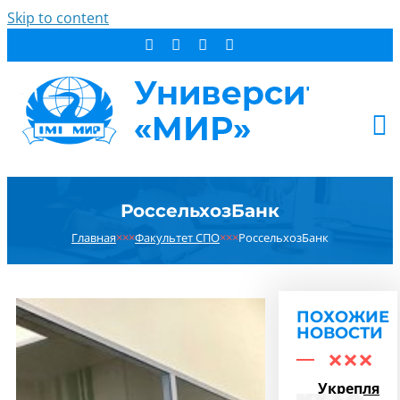
Skip to content
АБИТУРИЕНТУ
РоссельхозБанк
СТУДЕНТУ
Главная
×××
Факультет СПО
×××
РоссельхозБанк
ДОПОБРАЗОВАНИЕ
ОБ УНИВЕРСИТЕТЕ
НОВОСТИ
ПОХОЖИЕ
КОНТАКТЫ
НОВОСТИ
РЕЗУЛЬТАТ ПОИСКА:
Укрепляем