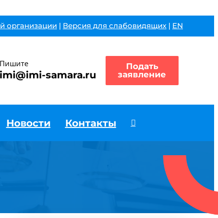
й организации
|
Версия для слабовидящих
|
EN
Пишите
Подать
imi@imi-samara.ru
заявление
Новости
Контакты