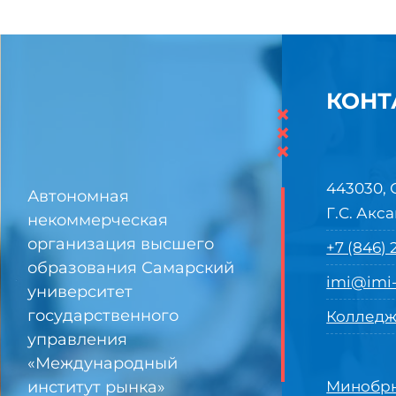
КОНТ
×
×
×
443030, 
Автономная
Г.С. Акса
некоммерческая
организация высшего
+7 (846)
образования Самарский
imi@imi-
университет
государственного
Колледж
управления
«Международный
институт рынка»
Минобрн