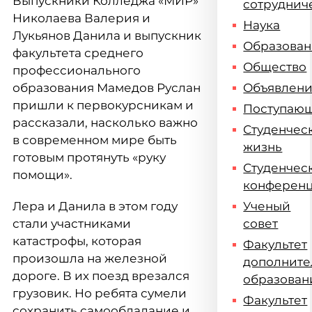
Выпускники Колледжа «МИР»
сотруднич
Николаева Валерия и
Наука
Лукьянов Данила и выпускник
Образова
факультета среднего
Общество
профессионального
образования Мамедов Руслан
Объявлен
пришли к первокурсникам и
Поступаю
рассказали, насколько важно
Студенчес
в современном мире быть
жизнь
готовым протянуть «руку
Студенчес
помощи».
конферен
Лера и Данила в этом году
Ученый
стали участниками
совет
катастрофы, которая
Факультет
произошла на железной
дополните
дороге. В их поезд врезался
образован
грузовик. Но ребята сумели
Факультет
сохранить самообладание и