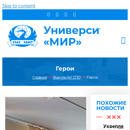
Skip to content
АБИТУРИЕНТУ
Герои
СТУДЕНТУ
Главная
×××
Факультет СПО
×××
Герои
ДОПОБРАЗОВАНИЕ
ОБ УНИВЕРСИТЕТЕ
НОВОСТИ
ПОХОЖИЕ
КОНТАКТЫ
НОВОСТИ
РЕЗУЛЬТАТ ПОИСКА:
Укрепляем