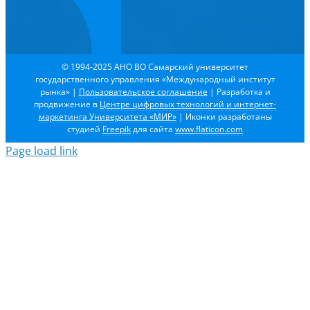
© 1994-2025 АНО ВО Самарский университет
государственного управления «Международный институт
рынка»
|
Пользовательское соглашение
| Разработка и
продвижение в
Центре цифровых технологий и интернет-
маркетинга Университета «МИР»
| Иконки разработаны
студией
Freepik
для сайта
www.flaticon.com
Page load link