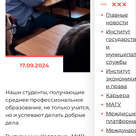
Главные
новости
Институт
государст
и
муниципа
службы
17.09.2024
Институт
экономик
и права
Наши студенты, получающие
Карьера
среднее профессиональное
МАГУ
образование, не только учатся,
Междисци
но и успевают делать добрые
платформ
дела.
Междунар