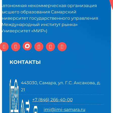
Автономная некоммерческая организация
высшего образования Самарский
университет государственного управления
«Международный институт рынка»
(Университет «МИР»)
КОНТАКТЫ
443030, Самара, ул. Г.С. Аксакова, д.
21
+7 (846) 266-40-00
imi@imi-samara.ru