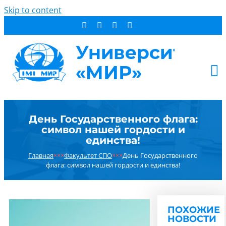
Skip to content
АБИТУРИЕНТУ
День Государственного флага:
СТУДЕНТУ
символ нашей гордости и
ДОПОБРАЗОВАНИЕ
единства!
ОБ УНИВЕРСИТЕТЕ
Главная
×××
Факультет СПО
×××
День Государственного
флага: символ нашей гордости и единства!
НОВОСТИ
КОНТАКТЫ
РЕЗУЛЬТАТ ПОИСКА:
ПОХОЖИЕ
НОВОСТИ