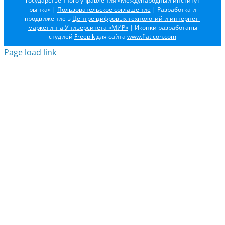
государственного управления «Международный институт
рынка»
|
Пользовательское соглашение
| Разработка и
продвижение в
Центре цифровых технологий и интернет-
маркетинга Университета «МИР»
| Иконки разработаны
студией
Freepik
для сайта
www.flaticon.com
Page load link