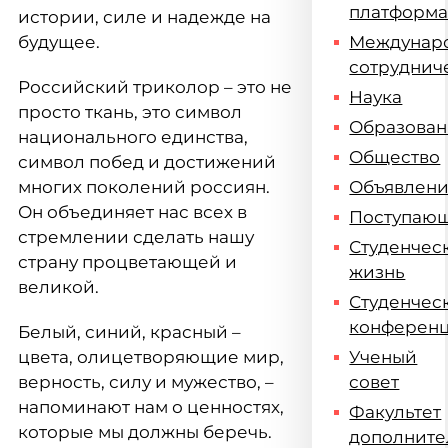
платформ
истории, силе и надежде на
будущее.
Междунар
сотруднич
Российский триколор – это не
Наука
просто ткань, это символ
Образова
национального единства,
Общество
символ побед и достижений
многих поколений россиян.
Объявлен
Он объединяет нас всех в
Поступаю
стремлении сделать нашу
Студенчес
страну процветающей и
жизнь
великой.
Студенчес
конферен
Белый, синий, красный –
цвета, олицетворяющие мир,
Ученый
верность, силу и мужество, –
совет
напоминают нам о ценностях,
Факультет
которые мы должны беречь.
дополните