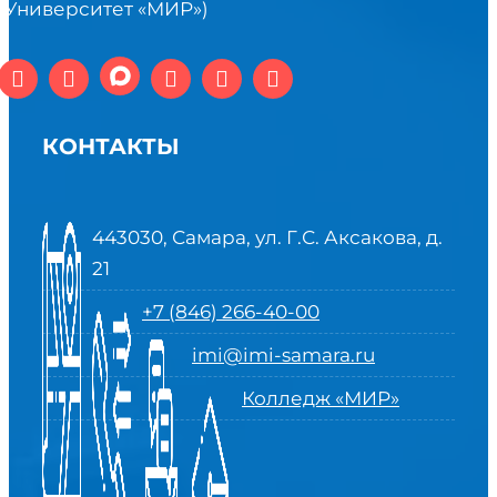
(Университет «МИР»)
КОНТАКТЫ
443030, Самара, ул. Г.С. Аксакова, д.
21
+7 (846) 266-40-00
imi@imi-samara.ru
Колледж «МИР»