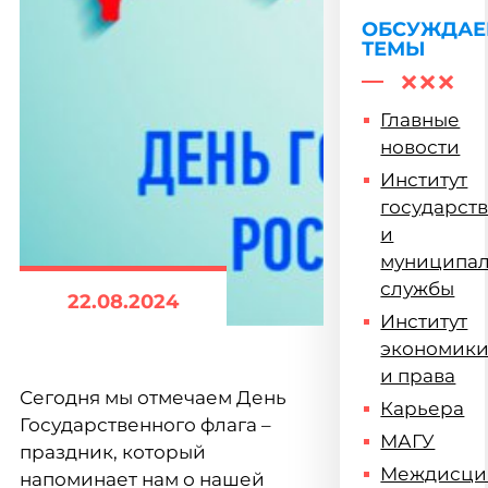
ОБСУЖДА
ТЕМЫ
Главные
новости
Институт
государст
и
муниципа
службы
22.08.2024
Институт
экономик
и права
Сегодня мы отмечаем День
Карьера
Государственного флага –
МАГУ
праздник, который
Междисци
напоминает нам о нашей