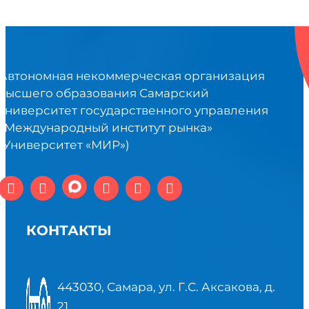
Автономная некоммерческая организация
высшего образования Самарский
университет государственного управления
«Международный институт рынка»
(Университет «МИР»)
КОНТАКТЫ
443030, Самара, ул. Г.С. Аксакова, д.
21