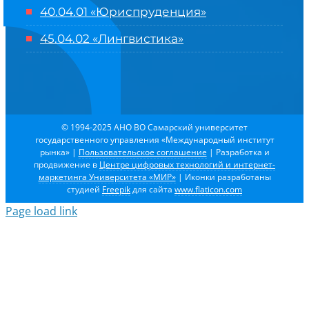
40.04.01 «Юриспруденция»
45.04.02 «Лингвистика»
© 1994-2025 АНО ВО Самарский университет
государственного управления «Международный институт
рынка»
|
Пользовательское соглашение
| Разработка и
продвижение в
Центре цифровых технологий и интернет-
маркетинга Университета «МИР»
| Иконки разработаны
студией
Freepik
для сайта
www.flaticon.com
Page load link