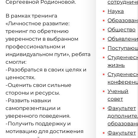
Сергеевной Родионовой.
сотруднич
Наука
В рамках тренинга
Образова
«Личностное развитие:
Общество
тренинг по обретению
уверенности в выбранном
Объявлен
профессиональном и
Поступаю
индивидуальном пути», ребята
Студенчес
смогли:
жизнь
-Разобраться в своих целях и
Студенчес
ценностях.
конферен
-Оценить свои сильные
Ученый
стороны и ресурсы.
совет
-Развить навыки
самопрезентации и
Факультет
уверенного поведения.
дополните
-Получить поддержку и
образован
мотивацию для достижения
Факультет