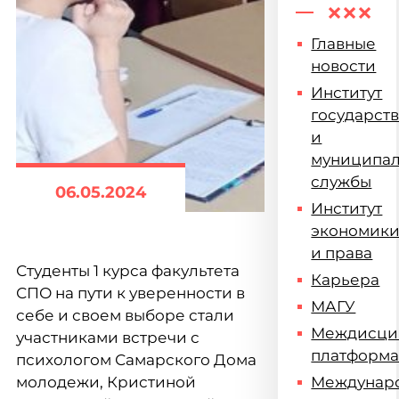
Главные
новости
Институт
государст
и
муниципа
службы
06.05.2024
Институт
экономик
и права
Студенты 1 курса факультета
Карьера
СПО на пути к уверенности в
МАГУ
себе и своем выборе стали
Междисци
участниками встречи с
платформ
психологом Самарского Дома
молодежи, Кристиной
Междунар