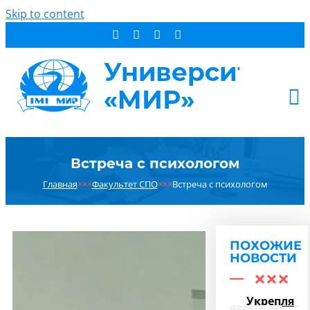
Skip to content
АБИТУРИЕНТУ
Встреча с психологом
СТУДЕНТУ
Главная
×××
Факультет СПО
×××
Встреча с психологом
ДОПОБРАЗОВАНИЕ
ОБ УНИВЕРСИТЕТЕ
НОВОСТИ
ПОХОЖИЕ
КОНТАКТЫ
НОВОСТИ
РЕЗУЛЬТАТ ПОИСКА:
Укрепляем