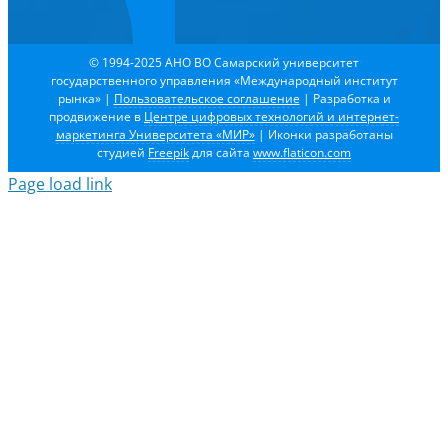
© 1994-2025 АНО ВО Самарский университет
государственного управления «Международный институт
рынка»
|
Пользовательское соглашение
| Разработка и
продвижение в
Центре цифровых технологий и интернет-
маркетинга Университета «МИР»
| Иконки разработаны
студией
Freepik
для сайта
www.flaticon.com
Page load link