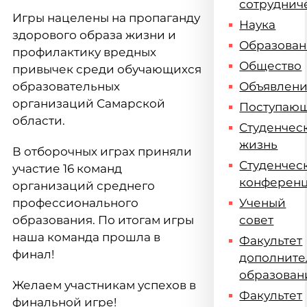
сотруднич
Игры нацелены на пропаганду
Наука
здорового образа жизни и
Образова
профилактику вредных
Общество
привычек среди обучающихся
образовательных
Объявлен
организаций Самарской
Поступаю
области.
Студенчес
жизнь
В отборочных играх приняли
Студенчес
участие 16 команд
конферен
организаций среднего
профессионального
Ученый
образования. По итогам игры
совет
наша команда прошла в
Факультет
финал!
дополните
образован
Желаем участникам успехов в
Факультет
финальной игре!