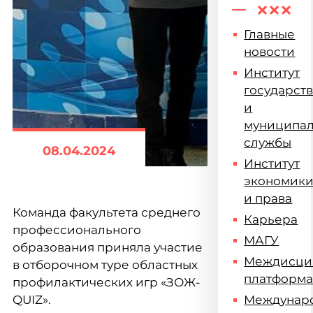
Главные
новости
Институт
государст
и
муниципа
службы
08.04.2024
Институт
экономик
и права
Команда факультета среднего
Карьера
профессионального
МАГУ
образования приняла участие
Междисци
в отборочном туре областных
платформ
профилактических игр «ЗОЖ-
QUIZ».
Междунар