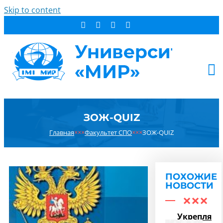
Skip to content
АБИТУРИЕНТУ
ЗОЖ-QUIZ
СТУДЕНТУ
Главная
×××
Факультет СПО
×××
ЗОЖ-QUIZ
ДОПОБРАЗОВАНИЕ
ОБ УНИВЕРСИТЕТЕ
НОВОСТИ
ПОХОЖИЕ
КОНТАКТЫ
НОВОСТИ
РЕЗУЛЬТАТ ПОИСКА:
Укрепляем