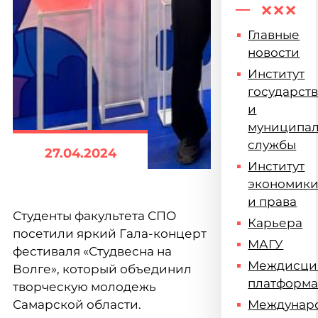
Главные
новости
Институт
государст
и
муниципа
службы
27.04.2024
Институт
экономик
и права
Студенты факультета СПО
Карьера
посетили яркий Гала-концерт
МАГУ
фестиваля «Студвесна на
Междисци
Волге», который объединил
платформ
творческую молодежь
Самарской области.
Междунар