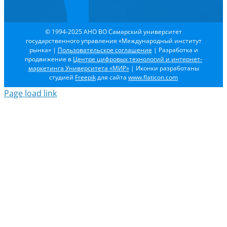
© 1994-2025 АНО ВО Самарский университет
государственного управления «Международный институт
рынка»
|
Пользовательское соглашение
| Разработка и
продвижение в
Центре цифровых технологий и интернет-
маркетинга Университета «МИР»
| Иконки разработаны
студией
Freepik
для сайта
www.flaticon.com
Page load link