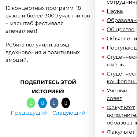
сотруднич
16 концертных программ, 18
Наука
вузов и более 3000 участников
Образова
– масштаб фестиваля
Общество
впечатляет!
Объявлен
Ребята получили заряд
Поступаю
вдохновения и позитивных
Студенчес
эмоций.
жизнь
Студенчес
конферен
ПОДЕЛИТЕСЬ ЭТОЙ
Ученый
ИСТОРИЕЙ!
совет
Факультет
Предыдущий
Следующий
дополните
образован
Факультет