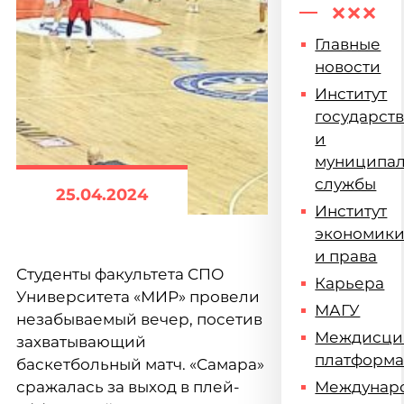
Главные
новости
Институт
государст
и
муниципа
службы
25.04.2024
Институт
экономик
и права
Студенты факультета СПО
Карьера
Университета «МИР» провели
МАГУ
незабываемый вечер, посетив
Междисци
захватывающий
платформ
баскетбольный матч. «Самара»
сражалась за выход в плей-
Междунар