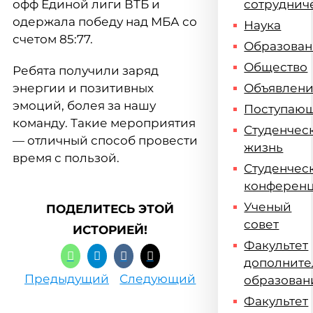
офф Единой лиги ВТБ и
сотруднич
одержала победу над МБА со
Наука
счетом 85:77.
Образова
Общество
Ребята получили заряд
энергии и позитивных
Объявлен
эмоций, болея за нашу
Поступаю
команду. Такие мероприятия
Студенчес
— отличный способ провести
жизнь
время с пользой.
Студенчес
конферен
Ученый
ПОДЕЛИТЕСЬ ЭТОЙ
совет
ИСТОРИЕЙ!
Факультет
дополните
Предыдущий
Следующий
образован
Факультет