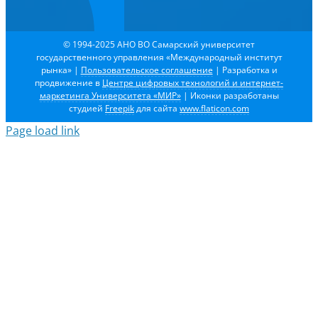
© 1994-2025 АНО ВО Самарский университет
государственного управления «Международный институт
рынка»
|
Пользовательское соглашение
| Разработка и
продвижение в
Центре цифровых технологий и интернет-
маркетинга Университета «МИР»
| Иконки разработаны
студией
Freepik
для сайта
www.flaticon.com
Page load link