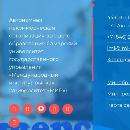
×
443030, 
Автономная
Г.С. Акса
некоммерческая
организация высшего
+7 (846)
образования Самарский
imi@imi-
университет
государственного
Колледж
управления
«Международный
институт рынка»
Минобрн
(Университет «МИР»)
Минпро
Карта са