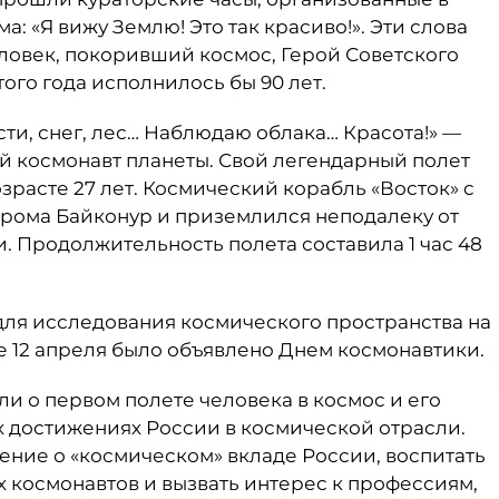
а: «Я вижу Землю! Это так красиво!». Эти слова
ловек, покоривший космос, Герой Советского
ого года исполнилось бы 90 лет.
ти, снег, лес… Наблюдаю облака… Красота!» —
й космонавт планеты. Свой легендарный полет
озрасте 27 лет. Космический корабль «Восток» с
дрома Байконур и приземлился неподалеку от
. Продолжительность полета составила 1 час 48
для исследования космического пространства на
не 12 апреля было объявлено Днем космонавтики.
ли о первом полете человека в космос и его
их достижениях России в космической отрасли.
ение о «космическом» вкладе России, воспитать
х космонавтов и вызвать интерес к профессиям,