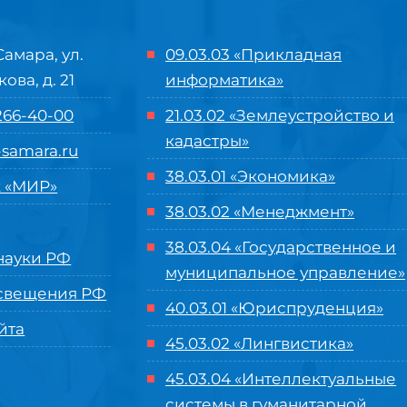
Самара, ул.
09.03.03 «Прикладная
кова, д. 21
информатика»
 266-40-00
21.03.02 «Землеустройство и
кадастры»
samara.ru
38.03.01 «Экономика»
 «МИР»
38.03.02 «Менеджмент»
38.03.04 «Государственное и
ауки РФ
муниципальное управление»
свещения РФ
40.03.01 «Юриспруденция»
йта
45.03.02 «Лингвистика»
45.03.04 «
Интеллектуальные
системы в гуманитарной