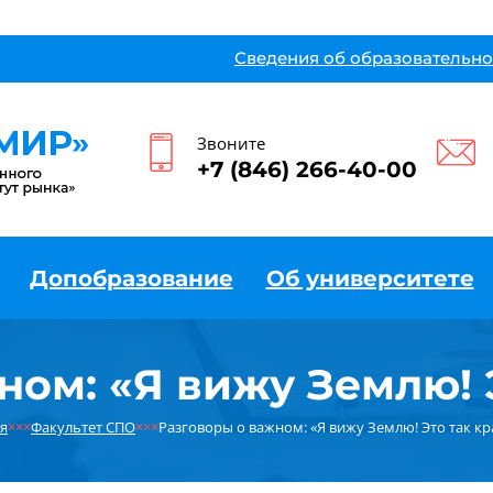
Сведения об образовательно
Звоните
+7 (846) 266-40-00
Допобразование
Об университете
ном: «Я вижу Землю! Э
я
×××
Факультет СПО
×××
Разговоры о важном: «Я вижу Землю! Это так кр