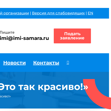
й организации
|
Версия для слабовидящих
|
EN
Пишите
Подать
imi@imi-samara.ru
заявление
Новости
Контакты
то так красиво!»
асиво!»