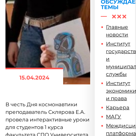
ОБСУЖДА
ТЕМЫ
Главные
новости
Институт
государст
и
муниципа
службы
15.04.2024
Институт
экономик
и права
В честь Дня космонавтики
Карьера
преподаватель Склярова Е.А.
МАГУ
провела интерактивные уроки
Междисци
для студентов 1 курса
платформ
факультета СПО Университета