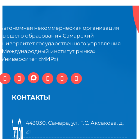
Автономная некоммерческая организация
высшего образования Самарский
университет государственного управления
«Международный институт рынка»
(Университет «МИР»)
КОНТАКТЫ
443030, Самара, ул. Г.С. Аксакова, д.
21