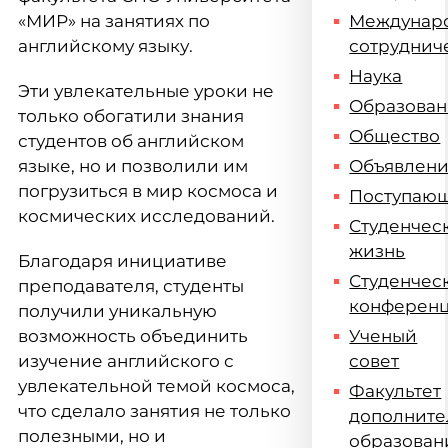
«МИР» на занятиях по
Междунар
английскому языку.
сотруднич
Наука
Эти увлекательные уроки не
Образова
только обогатили знания
Общество
студентов об английском
языке, но и позволили им
Объявлен
погрузиться в мир космоса и
Поступаю
космических исследований.
Студенчес
жизнь
Благодаря инициативе
Студенчес
преподавателя, студенты
конферен
получили уникальную
возможность объединить
Ученый
изучение английского с
совет
увлекательной темой космоса,
Факультет
что сделало занятия не только
дополните
полезными, но и
образован