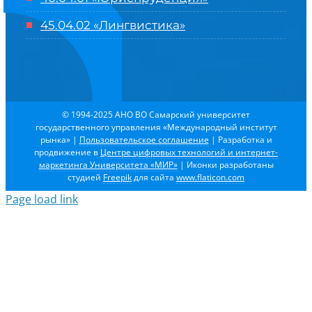
45.04.02 «Лингвистика»
© 1994-2025 АНО ВО Самарский университет
государственного управления «Международный институт
рынка»
|
Пользовательское соглашение
| Разработка и
продвижение в
Центре цифровых технологий и интернет-
маркетинга Университета «МИР»
| Иконки разработаны
студией
Freepik
для сайта
www.flaticon.com
Page load link