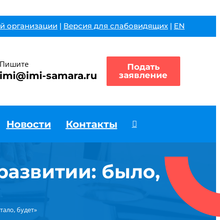
й организации
|
Версия для слабовидящих
|
EN
Пишите
Подать
imi@imi-samara.ru
заявление
Новости
Контакты
развитии: было,
тало, будет»