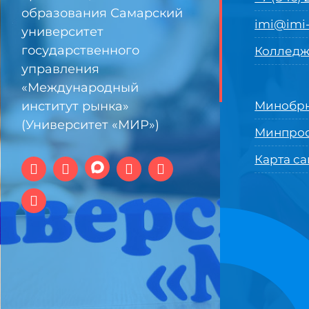
образования Самарский
imi@imi-
университет
государственного
Колледж
управления
«Международный
институт рынка»
Минобрн
(Университет «МИР»)
Минпро
Карта са