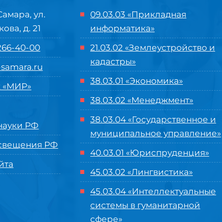
Самара, ул.
09.03.03 «Прикладная
кова, д. 21
информатика»
 266-40-00
21.03.02 «Землеустройство и
кадастры»
samara.ru
38.03.01 «Экономика»
 «МИР»
38.03.02 «Менеджмент»
38.03.04 «Государственное и
ауки РФ
муниципальное управление»
свещения РФ
40.03.01 «Юриспруденция»
йта
45.03.02 «Лингвистика»
45.03.04 «
Интеллектуальные
системы в гуманитарной
сфере
»