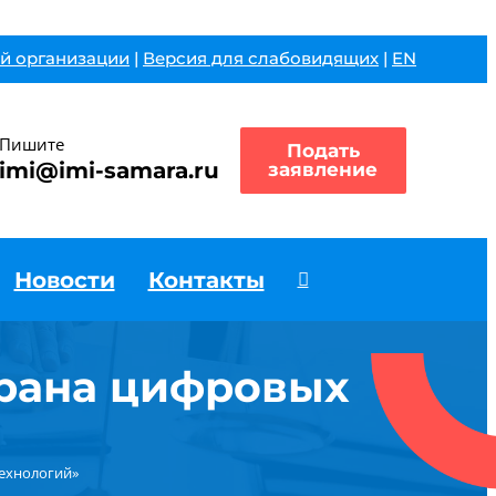
й организации
|
Версия для слабовидящих
|
EN
Пишите
Подать
imi@imi-samara.ru
заявление
Новости
Контакты
трана цифровых
технологий»