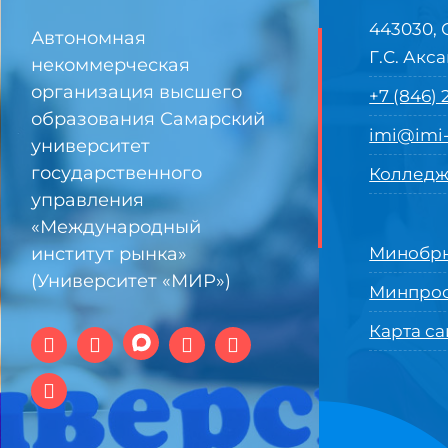
443030, 
Автономная
Г.С. Акса
некоммерческая
организация высшего
+7 (846)
образования Самарский
imi@imi-
университет
государственного
Колледж
управления
«Международный
институт рынка»
Минобрн
(Университет «МИР»)
Минпро
Карта са