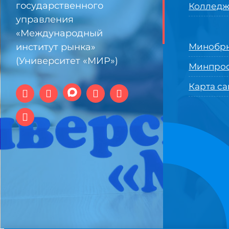
государственного
Колледж
управления
«Международный
институт рынка»
Минобрн
(Университет «МИР»)
Минпро
Карта са