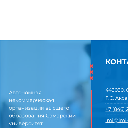
КОНТ
×
×
×
443030, 
Автономная
Г.С. Акса
некоммерческая
организация высшего
+7 (846)
образования Самарский
imi@imi-
университет