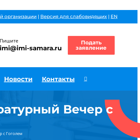
й организации
|
Версия для слабовидящих
|
EN
Пишите
Подать
imi@imi-samara.ru
заявление
Новости
Контакты
ратурный Вечер с
р с Гоголем