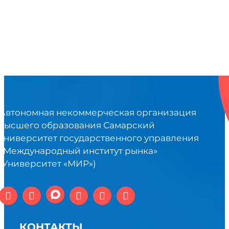
Автономная некоммерческая организация
высшего образования Самарский
университет государственного управления
«Международный институт рынка»
(Университет «МИР»)
КОНТАКТЫ