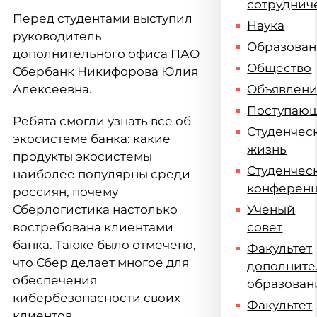
сотруднич
Перед студентами выступил
Наука
руководитель
Образова
дополнительного офиса ПАО
Общество
Сбербанк Никифорова Юлия
Алексеевна.
Объявлен
Поступаю
Ребята смогли узнать все об
Студенчес
экосистеме банка: какие
жизнь
продукты экосистемы
Студенчес
наиболее популярны среди
конферен
россиян, почему
Сберлогистика настолько
Ученый
востребована клиентами
совет
банка. Также было отмечено,
Факультет
что Сбер делает многое для
дополните
обеспечения
образован
кибербезопасности своих
Факультет
клиентов.