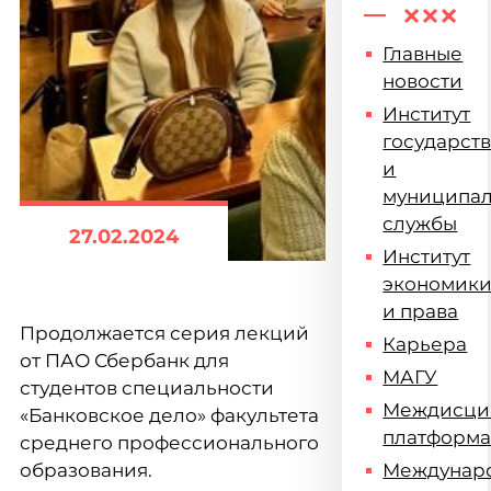
Главные
новости
Институт
государст
и
муниципа
службы
27.02.2024
Институт
экономик
и права
Продолжается серия лекций
Карьера
от ПАО Сбербанк для
МАГУ
студентов специальности
Междисци
«Банковское дело» факультета
платформ
среднего профессионального
образования.
Междунар