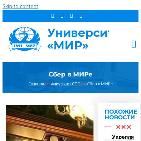
Skip to content
АБИТУРИЕНТУ
Сбер в МИРе
СТУДЕНТУ
Главная
×××
Факультет СПО
×××
Сбер в МИРе
ДОПОБРАЗОВАНИЕ
ОБ УНИВЕРСИТЕТЕ
НОВОСТИ
ПОХОЖИЕ
КОНТАКТЫ
НОВОСТИ
РЕЗУЛЬТАТ ПОИСКА:
Укрепляем