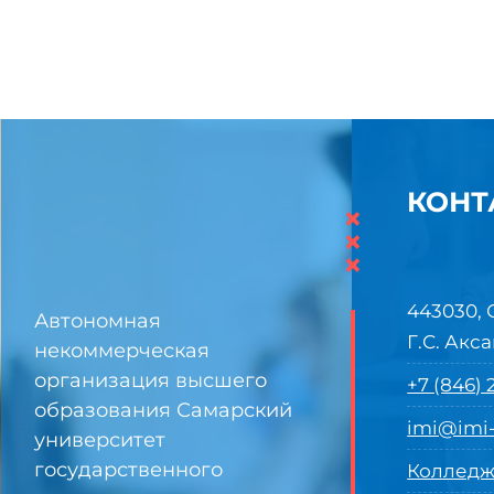
КОНТ
×
×
×
443030, 
Автономная
Г.С. Акса
некоммерческая
организация высшего
+7 (846)
образования Самарский
imi@imi-
университет
государственного
Колледж