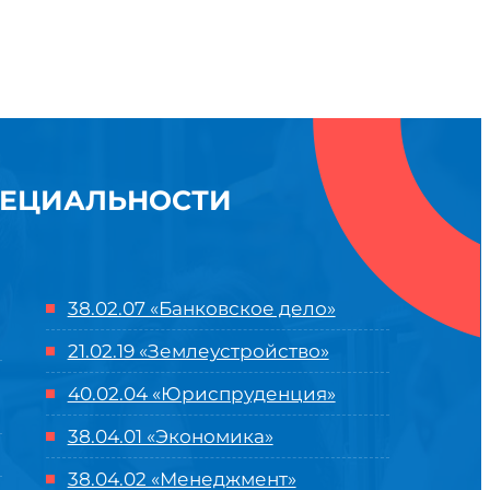
ПЕЦИАЛЬНОСТИ
38.02.07 «Банковское дело»
21.02.19 «Землеустройство»
40.02.04 «Юриспруденция»
38.04.01 «Экономика»
38.04.02 «Менеджмент»