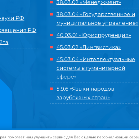
38.03.02 «Менеджмент»
38.03.04 «Государственное и
ауки РФ
муниципальное управление»
свещения РФ
40.03.01 «Юриспруденция»
йта
45.03.02 «Лингвистика»
45.03.04 «
Интеллектуальные
системы в гуманитарной
сфере
»
5.9.6 «Языки народов
зарубежных стран»
нного управления «Международный институт рынка»
|
Пользовательское с
торая помогает нам улучшить сервис для Вас с целью персонализации сер