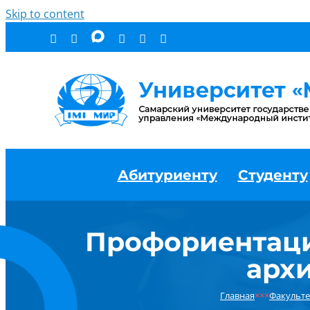
Skip to content
Абитуриенту
Студенту
Профориентаци
архи
Главная
×××
Факульте