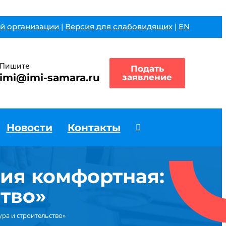
й организации
|
Версия для слабовидящих
|
EN
Пишите
Подать
imi@imi-samara.ru
заявление
Новости
Контакты
ия комфортная:
ство»
ра и строительство»