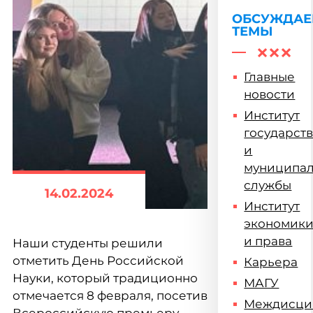
ОБСУЖДА
ТЕМЫ
Главные
новости
Институт
государст
и
муниципа
службы
14.02.2024
Институт
экономик
и права
Наши студенты решили
отметить День Российской
Карьера
Науки, который традиционно
МАГУ
отмечается 8 февраля, посетив
Междисци