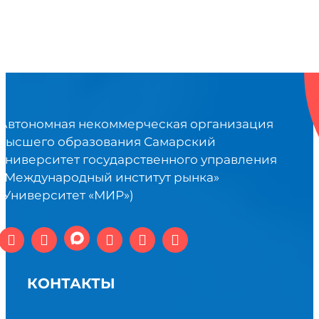
Автономная некоммерческая организация
высшего образования Самарский
университет государственного управления
«Международный институт рынка»
(Университет «МИР»)
КОНТАКТЫ