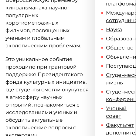
Всероссийскую премьеру
платформ
киноальманаха научно-
Междунар
популярных
сотруднич
короткометражных
Наука
фильмов,
посвященных
ученым и глобальным
Образова
экологическим проблемам.
Общество
Объявлен
Это уникальное событие
Поступаю
проходило при грантовой
поддержке Президентского
Студенчес
фонда культурных инициатив,
жизнь
где студенты смогли окунуться
Студенчес
в атмосферу научных
конферен
открытий, познакомиться с
Ученый
исследованиями ученых и
совет
обсудить актуальные
Факультет
экологические вопросы с
дополните
экспертами.