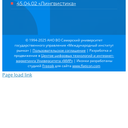
45.04.02 «Лингвистика»
© 1994-2025 АНО ВО Самарский университет
государственного управления «Международный институт
рынка»
|
Пользовательское соглашение
| Разработка и
продвижение в
Центре цифровых технологий и интернет-
маркетинга Университета «МИР»
| Иконки разработаны
студией
Freepik
для сайта
www.flaticon.com
Page load link