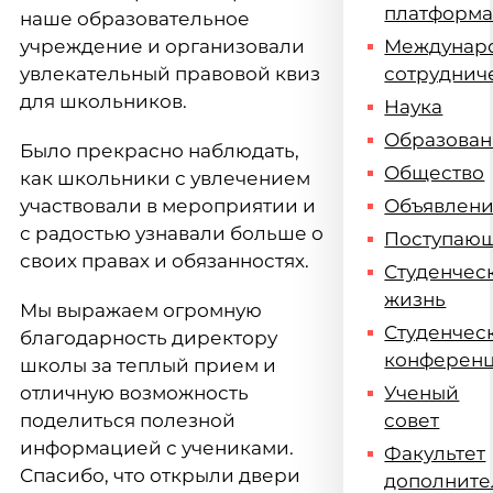
платформ
наше образовательное
учреждение и организовали
Междунар
увлекательный правовой квиз
сотруднич
для школьников.
Наука
Образова
Было прекрасно наблюдать,
Общество
как школьники с увлечением
участвовали в мероприятии и
Объявлен
с радостью узнавали больше о
Поступаю
своих правах и обязанностях.
Студенчес
жизнь
Мы выражаем огромную
Студенчес
благодарность директору
конферен
школы за теплый прием и
отличную возможность
Ученый
поделиться полезной
совет
информацией с учениками.
Факультет
Спасибо, что открыли двери
дополните