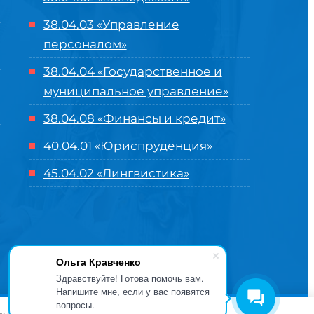
38.04.03 «Управление
персоналом»
38.04.04 «Государственное и
муниципальное управление»
38.04.08 «Финансы и кредит»
40.04.01 «Юриспруденция»
45.04.02 «Лингвистика»
Ольга Кравченко
Здравствуйте! Готова помочь вам.
Напишите мне, если у вас появятся
вопросы.
оглашение
| Разработка и продвижение в
Центре цифровых
висов и предложений. Вы можете