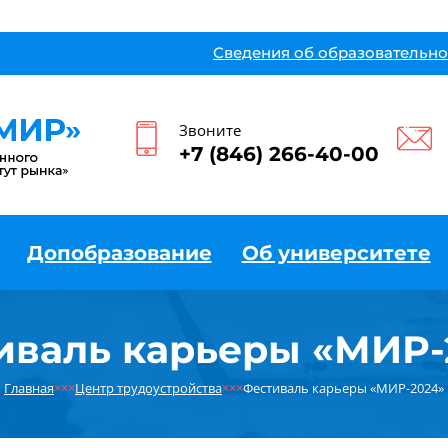
Сведения об образовательно
Звоните
+7 (846) 266-40-00
Допобразование
Об университете
иваль карьеры «МИР-
Главная
×××
Центр трудоустройства
×××
Фестиваль карьеры «МИР-2024»