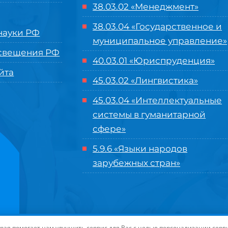
38.03.02 «Менеджмент»
38.03.04 «Государственное и
ауки РФ
муниципальное управление»
свещения РФ
40.03.01 «Юриспруденция»
йта
45.03.02 «Лингвистика»
45.03.04 «
Интеллектуальные
системы в гуманитарной
сфере
»
5.9.6 «Языки народов
зарубежных стран»
нного управления «Международный институт рынка»
|
Пользовательское с
торая помогает нам улучшить сервис для Вас с целью персонализации сер