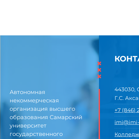
КОНТ
×
×
×
443030, 
Автономная
Г.С. Акса
некоммерческая
организация высшего
+7 (846)
образования Самарский
imi@imi-
университет
государственного
Колледж