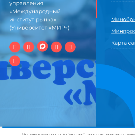
управления
«Международный
институт рынка»
Минобрн
(Университет «МИР»)
Минпро
Карта са
© 1994-2025 АНО ВО Самарский университет государстве
Мы используем cookie-файлы, чтобы получить статистику, ко