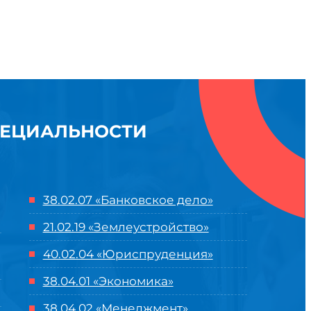
ПЕЦИАЛЬНОСТИ
38.02.07 «Банковское дело»
21.02.19 «Землеустройство»
40.02.04 «Юриспруденция»
38.04.01 «Экономика»
38.04.02 «Менеджмент»