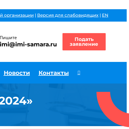
й организации
|
Версия для слабовидящих
|
EN
Пишите
Подать
imi@imi-samara.ru
заявление
Новости
Контакты
2024»