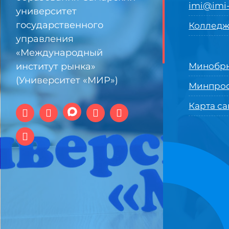
imi@imi-
университет
государственного
Колледж
управления
«Международный
институт рынка»
Минобрн
(Университет «МИР»)
Минпро
Карта са