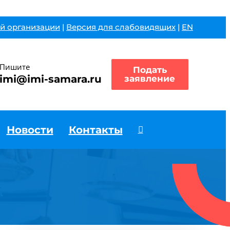
й организации
|
Версия для слабовидящих
|
EN
Пишите
Подать
imi@imi-samara.ru
заявление
Новости
Контакты