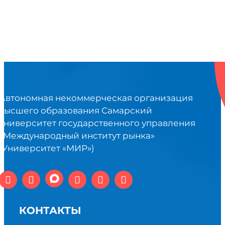
Автономная некоммерческая организация
высшего образования Самарский
университет государственного управления
«Международный институт рынка»
(Университет «МИР»)
КОНТАКТЫ