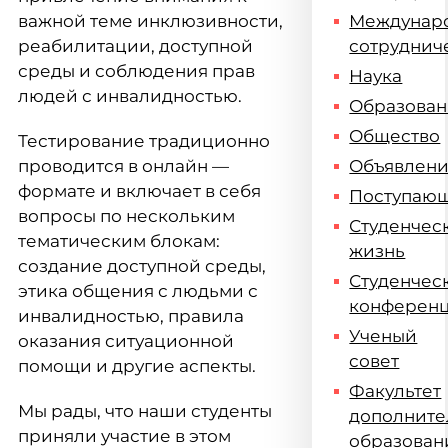
важной теме инклюзивности,
Междунар
реабилитации, доступной
сотруднич
среды и соблюдения прав
Наука
людей с инвалидностью.
Образова
Общество
Тестирование традиционно
проводится в онлайн —
Объявлен
формате и включает в себя
Поступаю
вопросы по нескольким
Студенчес
тематическим блокам:
жизнь
создание доступной среды,
Студенчес
этика общения с людьми с
конферен
инвалидностью, правила
Ученый
оказания ситуационной
совет
помощи и другие аспекты.
Факультет
Мы рады, что наши студенты
дополните
приняли участие в этом
образован