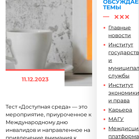
ОБСУЖДА
ТЕМЫ
Главные
новости
Институт
государст
и
муниципа
службы
11.12.2023
Институт
экономик
и права
Тест «Доступная среда» — это
Карьера
мероприятие, приуроченное к
МАГУ
Международному дню
Междисци
инвалидов и направленное на
платформ
привлечение внимания к