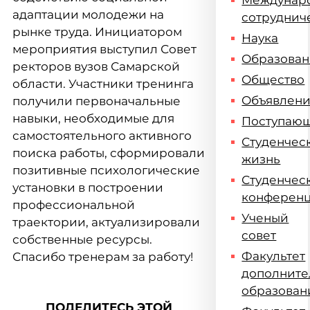
Междунар
адаптации молодежи на
сотруднич
рынке труда. Инициатором
Наука
мероприятия выступил Совет
Образова
ректоров вузов Самарской
Общество
области. Участники тренинга
Объявлен
получили первоначальные
навыки, необходимые для
Поступаю
самостоятельного активного
Студенчес
поиска работы, сформировали
жизнь
позитивные психологические
Студенчес
установки в построении
конферен
профессиональной
Ученый
траектории, актуализировали
совет
собственные ресурсы.
Факультет
Спасибо тренерам за работу!
дополните
образован
ПОДЕЛИТЕСЬ ЭТОЙ