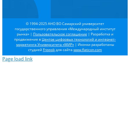
© 1994-2025 АНО ВО Самарский университет
государственного управления «Международный институт
рынка»
|
Пользовательское соглашение
| Разработка и
продвижение в
Центре цифровых технологий и интернет-
маркетинга Университета «МИР»
| Иконки разработаны
студией
Freepik
для сайта
www.flaticon.com
Page load link