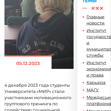
ТЕМЫ
Главные
новости
Институт
государст
и
муниципа
службы
Институт
05.12.2023
экономик
и права
Карьера
4 декабря 2023 года студенты
МАГУ
Университета «МИР» стали
Междисци
участниками мотивационного
платформ
группового тренинга по
содействию социальной