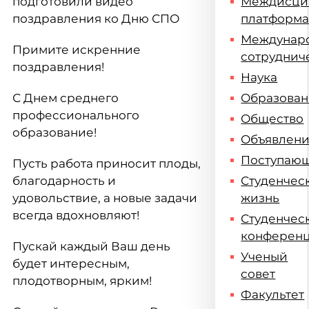
подготовили видео
Междисци
поздравления ко Дню СПО
платформ
Междунар
Примите искренние
сотруднич
поздравления!
Наука
С Днем среднего
Образова
профессионального
Общество
образование!
Объявлен
Поступаю
Пусть работа приносит плоды,
благодарность и
Студенчес
удовольствие, а новые задачи
жизнь
всегда вдохновляют!
Студенчес
конферен
Пускай каждый Ваш день
Ученый
будет интересным,
совет
плодотворным, ярким!
Факультет