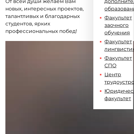
От всей души желаем Вам
дополните
новых, интересных проектов,
образован
талантливых и благодарных
Факультет
студентов, ярких
заочного
профессиональных побед!
обучения
Факультет
лингвисти
Факультет
СПО
Центр
трудоустр
Юридичес
факультет