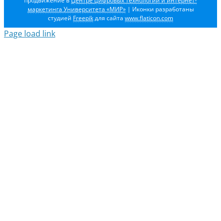
продвижение в
Центре цифровых технологий и интернет-
маркетинга Университета «МИР»
| Иконки разработаны
студией
Freepik
для сайта
www.flaticon.com
Page load link