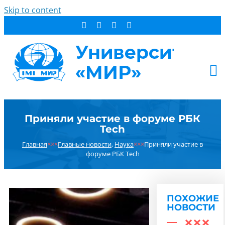
Skip to content
АБИТУРИЕНТУ
Приняли участие в форуме РБК
СТУДЕНТУ
Tech
ДОПОБРАЗОВАНИЕ
Главная
×××
Главные новости
,
Наука
×××
Приняли участие в
ОБ УНИВЕРСИТЕТЕ
форуме РБК Tech
НОВОСТИ
КОНТАКТЫ
ПОХОЖИЕ
РЕЗУЛЬТАТ ПОИСКА:
НОВОСТИ