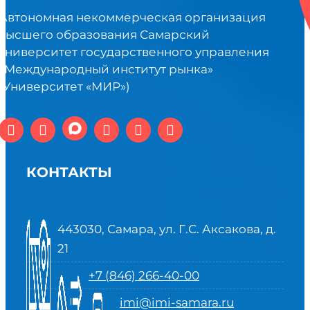
Автономная некоммерческая организация
высшего образования Самарский
университет государственного управления
«Международный институт рынка»
(Университет «МИР»)
КОНТАКТЫ
443030, Самара, ул. Г.С. Аксакова, д.
21
+7 (846) 266-40-00
imi@imi-samara.ru