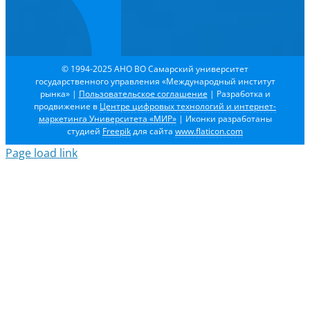
© 1994-2025 АНО ВО Самарский университет
государственного управления «Международный институт
рынка»
|
Пользовательское соглашение
| Разработка и
продвижение в
Центре цифровых технологий и интернет-
маркетинга Университета «МИР»
| Иконки разработаны
студией
Freepik
для сайта
www.flaticon.com
Page load link