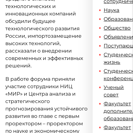
сотруднич
технологических и
Наука
инновационных компаний
Образова
обсудили будущее
Общество
технологического развития
России, импортозамещение
Объявлен
высоких технологий,
Поступаю
рассказали о внедрении
Студенчес
современных и эффективных
жизнь
решений.
Студенчес
конферен
В работе форума приняли
участие сотрудники НИЦ
Ученый
«МИР» и Центра анализа и
совет
стратегического
Факультет
прогнозирования устойчивого
дополните
развития во главе с первым
образован
проректором – проректором
Факультет
по науке и экономическому