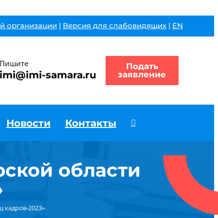
й организации
|
Версия для слабовидящих
|
EN
Пишите
Подать
imi@imi-samara.ru
заявление
Новости
Контакты
рской области
»
ц кадров-2023»