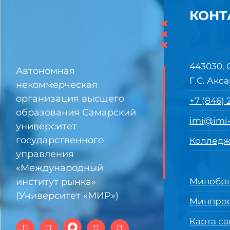
КОНТ
×
×
×
443030, 
Автономная
Г.С. Акса
некоммерческая
организация высшего
+7 (846)
образования Самарский
imi@imi-
университет
государственного
Колледж
управления
«Международный
институт рынка»
Минобрн
(Университет «МИР»)
Минпро
Карта са