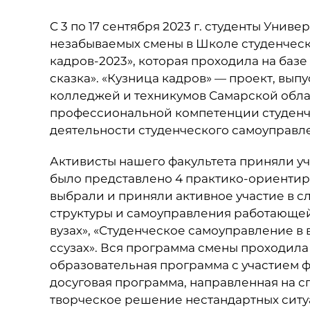
C 3 по 17 сентября 2023 г. студенты Уни
незабываемых смены в Школе студенческ
кадров-2023», которая проходила на баз
сказка». «Кузница кадров» — проект, вып
колледжей и техникумов Самарской обла
профессиональной компетенции студенч
деятельности студенческого самоуправл
Активисты нашего факультета приняли уч
было представлено 4 практико-ориентир
выбрали и приняли активное участие в 
структуры и самоуправления работающей
вузах», «Студенческое самоуправление в 
ссузах». Вся программа смены проходила
образовательная программа с участием 
досуговая программа, направленная на с
творческое решение нестандартных ситу