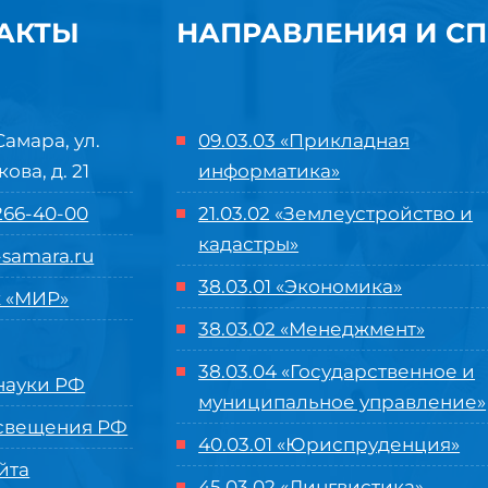
АКТЫ
НАПРАВЛЕНИЯ И С
Самара, ул.
09.03.03 «Прикладная
кова, д. 21
информатика»
 266-40-00
21.03.02 «Землеустройство и
кадастры»
samara.ru
38.03.01 «Экономика»
 «МИР»
38.03.02 «Менеджмент»
38.03.04 «Государственное и
ауки РФ
муниципальное управление»
свещения РФ
40.03.01 «Юриспруденция»
йта
45.03.02 «Лингвистика»