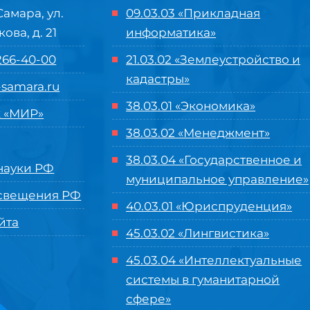
Самара, ул.
09.03.03 «Прикладная
кова, д. 21
информатика»
 266-40-00
21.03.02 «Землеустройство и
кадастры»
samara.ru
38.03.01 «Экономика»
 «МИР»
38.03.02 «Менеджмент»
38.03.04 «Государственное и
ауки РФ
муниципальное управление»
свещения РФ
40.03.01 «Юриспруденция»
йта
45.03.02 «Лингвистика»
45.03.04 «
Интеллектуальные
системы в гуманитарной
сфере
»