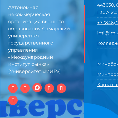
443030, 
Автономная
Г.С. Акса
некоммерческая
организация высшего
+7 (846)
образования Самарский
imi@imi-
университет
государственного
Колледж
управления
«Международный
институт рынка»
Минобрн
(Университет «МИР»)
Минпро
Карта са