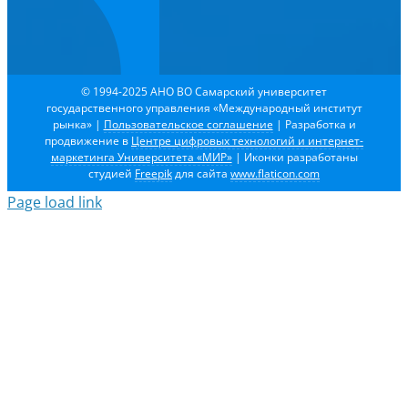
© 1994-2025 АНО ВО Самарский университет
государственного управления «Международный институт
рынка»
|
Пользовательское соглашение
| Разработка и
продвижение в
Центре цифровых технологий и интернет-
маркетинга Университета «МИР»
| Иконки разработаны
студией
Freepik
для сайта
www.flaticon.com
Page load link