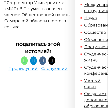
204-р ректор Университета
Междунар
«МИР» В.Г. Чумак назначен
сотруднич
членом Общественной палаты
Наука
Самарской области шестого
Образова
созыва.
Общество
Объявлен
ПОДЕЛИТЕСЬ ЭТОЙ
Поступаю
ИСТОРИЕЙ!
Студенчес
жизнь
Студенчес
Предыдущий
Следующий
конферен
Ученый
совет
Факультет
дополните
образован