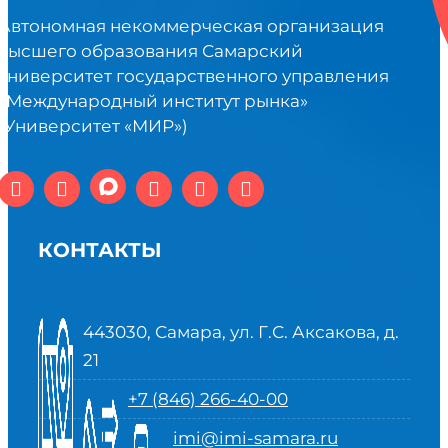
Автономная некоммерческая организация
высшего образования Самарский
университет государственного управления
«Международный институт рынка»
(Университет «МИР»)
КОНТАКТЫ
443030, Самара, ул. Г.С. Аксакова, д.
21
+7 (846) 266-40-00
imi@imi-samara.ru