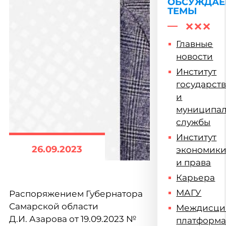
жизни
ОБСУЖДА
ТЕМЫ
Главные
новости
Институт
государст
и
муниципа
службы
Институт
26.09.2023
экономик
и права
Карьера
МАГУ
Распоряжением Губернатора
Самарской области
Междисци
Д.И. Азарова от 19.09.2023 №
платформ