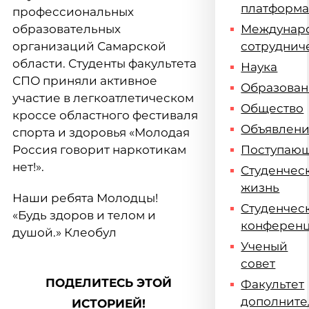
платформ
профессиональных
образовательных
Междунар
организаций Самарской
сотруднич
области. Студенты факультета
Наука
СПО приняли активное
Образова
участие в легкоатлетическом
Общество
кроссе областного фестиваля
Объявлен
спорта и здоровья «Молодая
Россия говорит наркотикам
Поступаю
нет!».
Студенчес
жизнь
Наши ребята Молодцы!
Студенчес
«Будь здоров и телом и
конферен
душой.» Клеобул
Ученый
совет
ПОДЕЛИТЕСЬ ЭТОЙ
Факультет
дополните
ИСТОРИЕЙ!