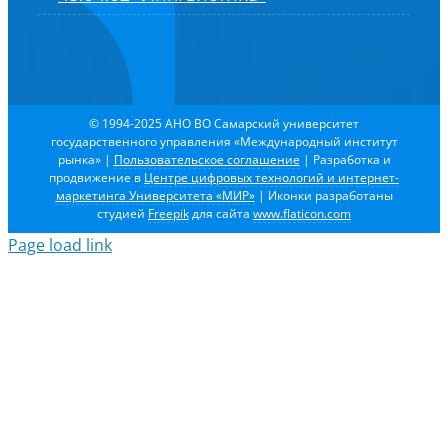
© 1994-2025 АНО ВО Самарский университет
государственного управления «Международный институт
рынка»
|
Пользовательское соглашение
| Разработка и
продвижение в
Центре цифровых технологий и интернет-
маркетинга Университета «МИР»
| Иконки разработаны
студией
Freepik
для сайта
www.flaticon.com
Page load link