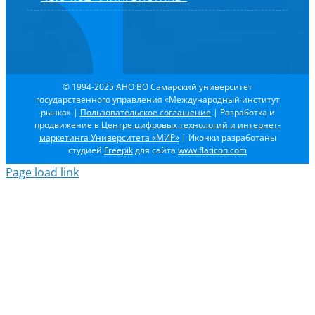
© 1994-2025 АНО ВО Самарский университет
государственного управления «Международный институт
рынка»
|
Пользовательское соглашение
| Разработка и
продвижение в
Центре цифровых технологий и интернет-
маркетинга Университета «МИР»
| Иконки разработаны
студией
Freepik
для сайта
www.flaticon.com
Page load link