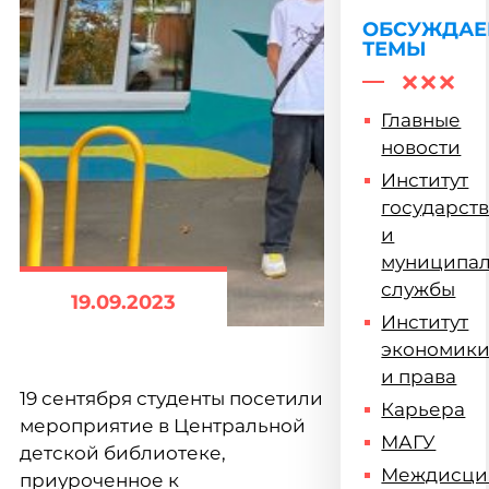
ОБСУЖДА
ТЕМЫ
Главные
новости
Институт
государст
и
муниципа
службы
19.09.2023
Институт
экономик
и права
19 сентября студенты посетили
Карьера
мероприятие в Центральной
МАГУ
детской библиотеке,
Междисци
приуроченное к