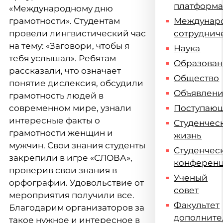
платформ
«Международному дню
грамотности». Студентам
Междунар
провели лингвистический час
сотруднич
на тему: «Заговори, чтобы я
Наука
тебя услышал». Ребятам
Образова
рассказали, что означает
Общество
понятие дислексия, обсудили
Объявлен
грамотность людей в
современном мире, узнали
Поступаю
интересные факты о
Студенчес
грамотности женщин и
жизнь
мужчин. Свои знания студенты
Студенчес
закрепили в игре «СЛОВА»,
конферен
проверив свои знания в
Ученый
орфографии. Удовольствие от
совет
мероприятия получили все.
Факультет
Благодарим организаторов за
дополните
такое нужное и интересное в