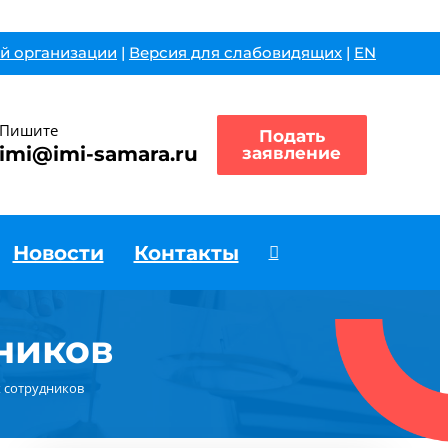
й организации
|
Версия для слабовидящих
|
EN
Пишите
Подать
imi@imi-samara.ru
заявление
Новости
Контакты
ников
 сотрудников