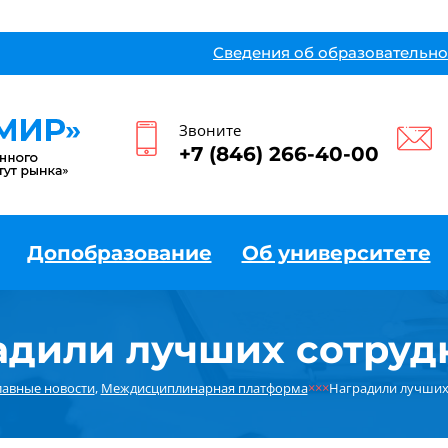
Сведения об образовательно
Звоните
+7 (846) 266-40-00
Допобразование
Об университете
адили лучших сотруд
лавные новости
,
Междисциплинарная платформа
×××
Наградили лучших