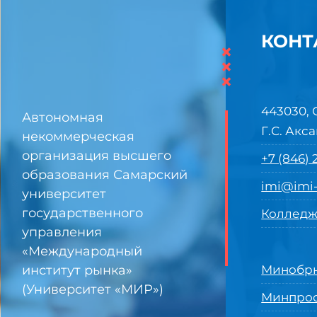
КОНТ
×
×
×
443030, 
Автономная
Г.С. Акса
некоммерческая
организация высшего
+7 (846)
образования Самарский
imi@imi-
университет
государственного
Колледж
управления
«Международный
институт рынка»
Минобрн
(Университет «МИР»)
Минпро