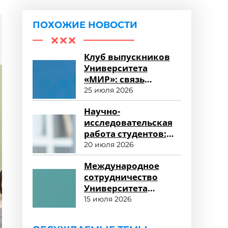
ПОХОЖИЕ НОВОСТИ
Клуб выпускников
Университета
«МИР»: связь
поколений и
25 июля 2026
карьерные
Научно-
возможности
исследовательская
работа студентов:
возможности для
20 июля 2026
развития
Международное
сотрудничество
Университета
«МИР»: новые
15 июля 2026
горизонты