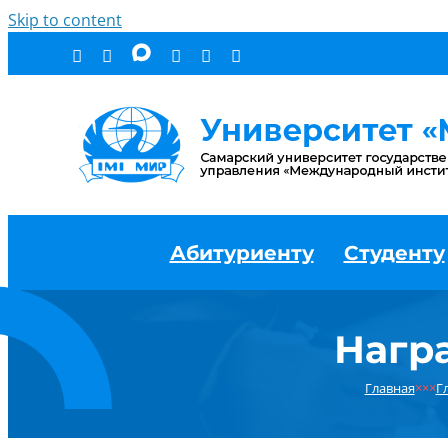
Skip to content
Абитуриенту
Студенту
Нагр
Главная
×××
Г