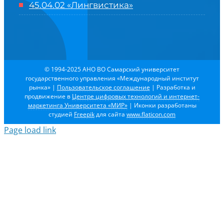
45.04.02 «Лингвистика»
© 1994-2025 АНО ВО Самарский университет
государственного управления «Международный институт
рынка»
|
Пользовательское соглашение
| Разработка и
продвижение в
Центре цифровых технологий и интернет-
маркетинга Университета «МИР»
| Иконки разработаны
студией
Freepik
для сайта
www.flaticon.com
Page load link