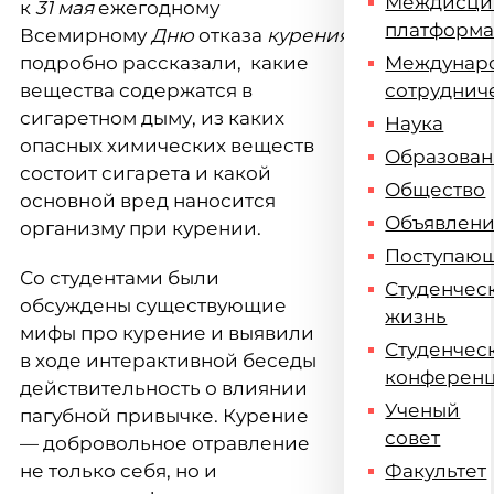
Междисци
к
31 мая
ежегодному
платформ
Всемирному
Дню
отказа
курения.
Студентам
подробно рассказали, какие
Междунар
вещества содержатся в
сотруднич
сигаретном дыму, из каких
Наука
опасных химических веществ
Образова
состоит сигарета и какой
Общество
основной вред наносится
Объявлен
организму при курении.
Поступаю
Со студентами были
Студенчес
обсуждены существующие
жизнь
мифы про курение и выявили
Студенчес
в ходе интерактивной беседы
конферен
действительность о влиянии
Ученый
пагубной привычке. Курение
совет
— добровольное отравление
не только себя, но и
Факультет