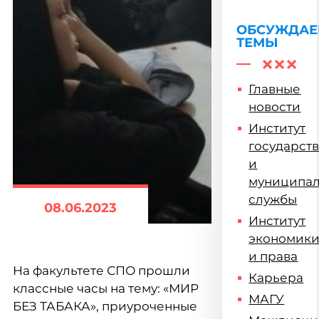
ОБСУЖДА
ТЕМЫ
Главные
новости
Институт
государст
и
муниципа
службы
08.06.2023
Институт
экономик
и права
На факультете СПО прошли
Карьера
классные часы на тему: «МИР
МАГУ
БЕЗ ТАБАКА», приуроченные