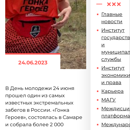
Главные
новости
Институт
государст
и
муниципа
службы
24.06.2023
Институт
экономик
и права
В День молодежи 24 июня
Карьера
прошел один из самых
МАГУ
известных экстремальных
Междисци
забегов в России. «Гонка
платформ
Героев», состоялась в Самаре
и собрала более 2 000
Междунар