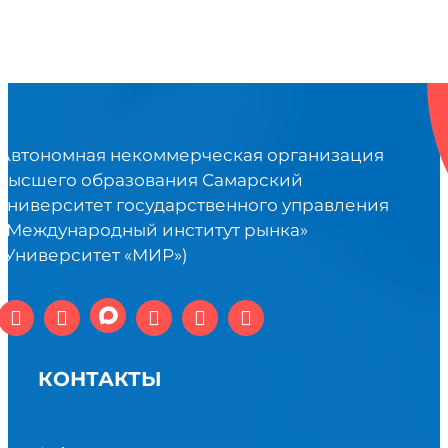
Автономная некоммерческая организация
высшего образования Самарский
университет государственного управления
«Международный институт рынка»
(Университет «МИР»)
КОНТАКТЫ