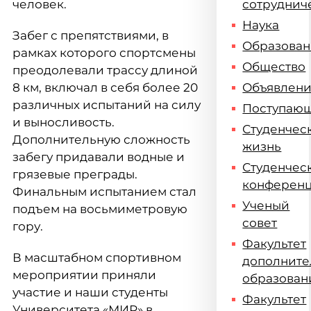
человек.
сотруднич
Наука
Забег с препятствиями, в
Образова
рамках которого спортсмены
Общество
преодолевали трассу длиной
8 км, включал в себя более 20
Объявлен
различных испытаний на силу
Поступаю
и выносливость.
Студенчес
Дополнительную сложность
жизнь
забегу придавали водные и
Студенчес
грязевые преграды.
конферен
Финальным испытанием стал
Ученый
подъем на восьмиметровую
совет
гору.
Факультет
В масштабном спортивном
дополните
мероприятии приняли
образован
участие и наши студенты
Факультет
Университета «МИР» в