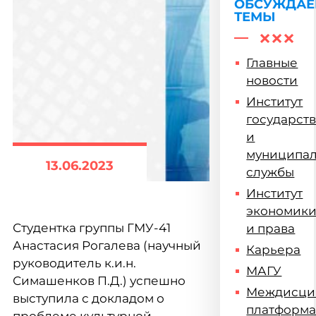
ОБСУЖДА
ТЕМЫ
Главные
новости
Институт
государст
и
муниципа
13.06.2023
службы
Институт
экономик
Студентка группы ГМУ-41
и права
Анастасия Рогалева (научный
Карьера
руководитель к.и.н.
МАГУ
Симашенков П.Д.) успешно
Междисци
выступила с докладом о
платформ