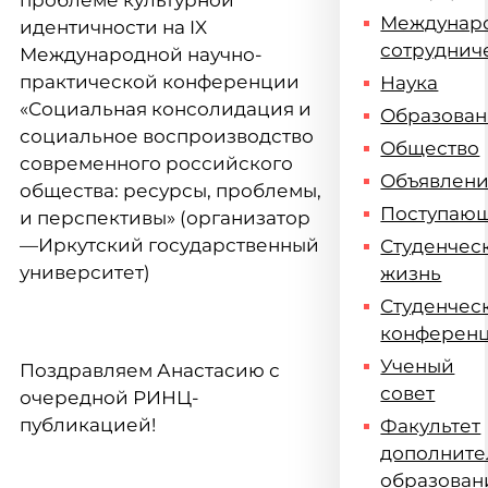
проблеме культурной
Междунар
идентичности на IX
сотруднич
Международной научно-
практической конференции
Наука
«Социальная консолидация и
Образова
социальное воспроизводство
Общество
современного российского
Объявлен
общества: ресурсы, проблемы,
Поступаю
и перспективы» (организатор
—Иркутский государственный
Студенчес
университет)
жизнь
Студенчес
конферен
Ученый
Поздравляем Анастасию с
совет
очередной РИНЦ-
публикацией!
Факультет
дополните
образован