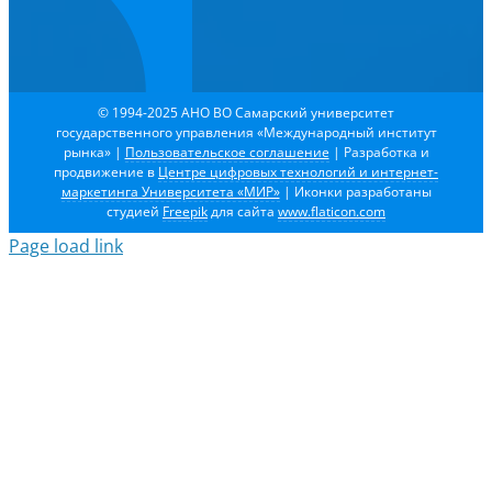
© 1994-2025 АНО ВО Самарский университет
государственного управления «Международный институт
рынка»
|
Пользовательское соглашение
| Разработка и
продвижение в
Центре цифровых технологий и интернет-
маркетинга Университета «МИР»
| Иконки разработаны
студией
Freepik
для сайта
www.flaticon.com
Page load link