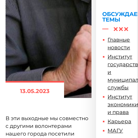
ОБСУЖДА
ТЕМЫ
Главные
новости
Институт
государст
и
муниципа
службы
13.05.2023
Институт
экономик
и права
В эти выходные мы совместно
Карьера
с другими волонтерами
МАГУ
нашего города посетили