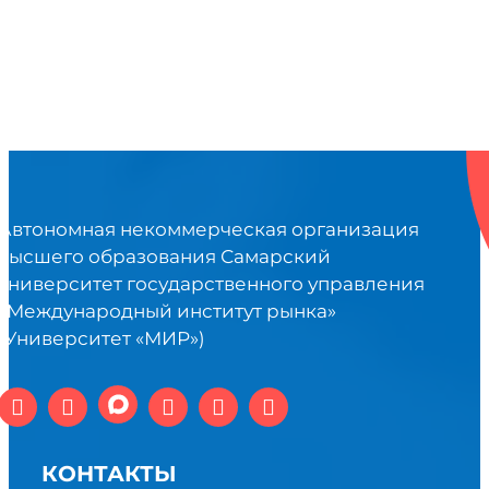
Автономная некоммерческая организация
высшего образования Самарский
университет государственного управления
«Международный институт рынка»
(Университет «МИР»)
КОНТАКТЫ