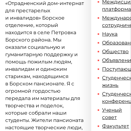
Междисци
«Отрадненский дом-интернат
платформ
для престарелых
и инвалидов» Борское
Междунар
отделение, который
сотруднич
находится в селе Петровка
Наука
Борского района. Мы
Образова
оказали социальную и
Общество
гуманитарную поддержку и
Объявлен
помощь пожилым людям,
инвалидам и одиноким
Поступаю
старикам, находящимся
Студенчес
в Борском пансионате. Я с
жизнь
огромной гордостью
Студенчес
передала им материалы для
конферен
творчества и поделок,
Ученый
которые собрали наши
совет
студенты. Жители пансионата
Факультет
настоящие творческие люди,