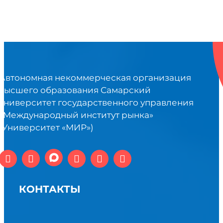
Автономная некоммерческая организация
высшего образования Самарский
университет государственного управления
«Международный институт рынка»
(Университет «МИР»)
КОНТАКТЫ