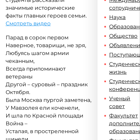
студенты рассказали
Междунар
значимые исторические
сотруднич
факты главных героев семьи.
Наука
Смотреть видео
Образова
Общество
Парад в сорок первом
Наверное, товарищи, не зря,
Объявлен
Любуясь шагом армии
Поступаю
чеканным,
Студенчес
Всегда припоминают
жизнь
ветераны
Студенчес
Другой – суровый – праздник
конферен
Октября.
Ученый
Была Москва пургой заметена,
совет
У Мавзолея ели коченели,
И шла по Красной площади
Факультет
Война –
дополните
Усталая, в простреленной
образован
шинели.