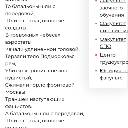
Факультет
То батальоны шли с
заочного
передовой,
обучения
Шли на парад окопные
Факультет
солдаты.
лингвисти
В тревожных небесах
Факультет
аэростаты
СПО
Качали удлиненной головой.
Центр
Терзали тело Подмосковья
трудоустр
рвы,
Убитых хоронил снежок
Юридичес
пушистый,
факультет
Сжимали горло фронтовой
Москвы
Траншеи наступающих
фашистов.
А батальоны шли с передовой,
Шли на парад окопные
солдаты!