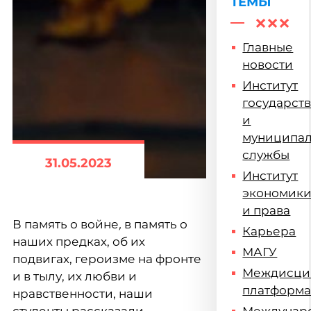
ТЕМЫ
Главные
новости
Институт
государст
и
муниципа
службы
31.05.2023
Институт
экономик
и права
В память о войне
,
в память о
Карьера
наших предках, об их
МАГУ
подвигах, героизме на фронте
Междисци
и в тылу, их любви и
платформ
нравственности, наши