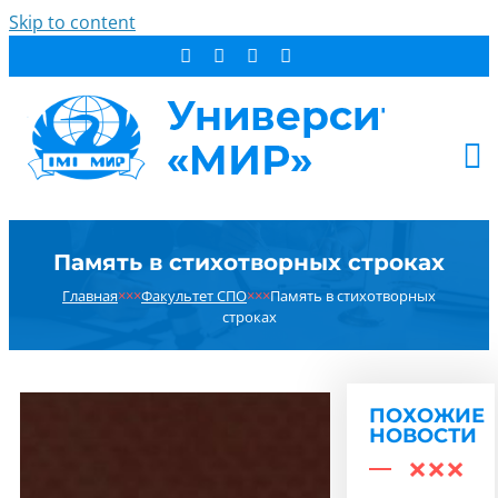
Skip to content
АБИТУРИЕНТУ
Память в стихотворных строках
СТУДЕНТУ
Главная
×××
Факультет СПО
×××
Память в стихотворных
ДОПОБРАЗОВАНИЕ
строках
ОБ УНИВЕРСИТЕТЕ
НОВОСТИ
КОНТАКТЫ
ПОХОЖИЕ
НОВОСТИ
РЕЗУЛЬТАТ ПОИСКА: