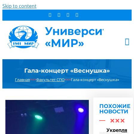
Skip to content
АБИТУРИЕНТУ
Гала-концерт «Веснушка»
СТУДЕНТУ
Главная
×××
Факультет СПО
×××
Гала-концерт «Веснушка»
ДОПОБРАЗОВАНИЕ
ОБ УНИВЕРСИТЕТЕ
НОВОСТИ
ПОХОЖИЕ
КОНТАКТЫ
НОВОСТИ
РЕЗУЛЬТАТ ПОИСКА:
Укрепляем