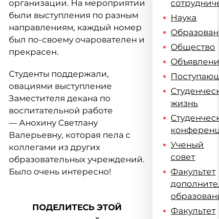
организации. На мероприятии
сотруднич
были выступления по
разным
Наука
направлениям, каждый номер
Образова
был по-своему очарователен и
Общество
прекрасен.
Объявлен
Студенты поддержали,
Поступаю
овациями выступление
Студенчес
Заместителя декана по
жизнь
воспитательной работе
Студенчес
— Анохину Светлану
конферен
Валерьевну, которая пела с
Ученый
коллегами из других
совет
образовательных учреждений.
Было очень интересно!
Факультет
дополните
образован
ПОДЕЛИТЕСЬ ЭТОЙ
Факультет