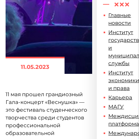
Главные
новости
Институт
государст
и
муниципа
службы
11.05.2023
Институт
экономик
и права
11 мая прошел грандиозный
Карьера
Гала-концерт «Веснушка» —
МАГУ
это фестиваль студенческого
Междисци
творчества среди студентов
платформ
профессиональной
образовательной
Междунар