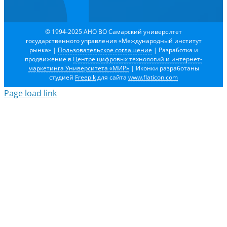
© 1994-2025 АНО ВО Самарский университет
государственного управления «Международный институт
рынка»
|
Пользовательское соглашение
| Разработка и
продвижение в
Центре цифровых технологий и интернет-
маркетинга Университета «МИР»
| Иконки разработаны
студией
Freepik
для сайта
www.flaticon.com
Page load link