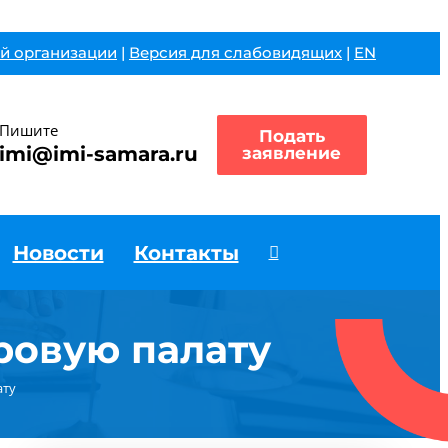
й организации
|
Версия для слабовидящих
|
EN
Пишите
Подать
imi@imi-samara.ru
заявление
Новости
Контакты
ровую палату
ату