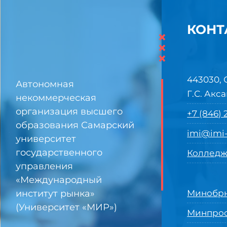
КОНТ
×
×
×
443030, 
Автономная
Г.С. Акса
некоммерческая
организация высшего
+7 (846)
образования Самарский
imi@imi-
университет
государственного
Колледж
управления
«Международный
институт рынка»
Минобрн
(Университет «МИР»)
Минпро