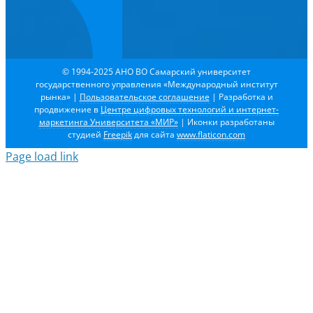
© 1994-2025 АНО ВО Самарский университет
государственного управления «Международный институт
рынка»
|
Пользовательское соглашение
| Разработка и
продвижение в
Центре цифровых технологий и интернет-
маркетинга Университета «МИР»
| Иконки разработаны
студией
Freepik
для сайта
www.flaticon.com
Page load link