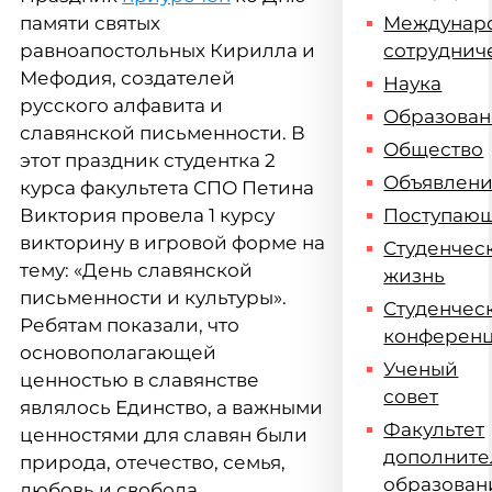
памяти святых
Междунар
равноапостольных Кирилла и
сотруднич
Мефодия, создателей
Наука
русского алфавита и
Образова
славянской письменности. В
Общество
этот праздник студентка 2
Объявлен
курса факультета СПО Петина
Виктория провела 1 курсу
Поступаю
викторину в игровой форме на
Студенчес
тему: «День славянской
жизнь
письменности и культуры
».
Студенчес
Ребятам показали, что
конферен
основополагающей
Ученый
ценностью в славянстве
совет
являлось Единство, а важными
Факультет
ценностями для славян были
дополните
природа, отечество, семья,
образован
любовь и свобода.