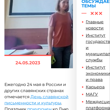
ОБСУЖДА
ТЕМЫ
Главные
новости
Институт
государст
и
муниципа
службы
24.05.2023
Институт
экономик
и права
Ежегодно 24 мая в России и
Карьера
других славянских странах
МАГУ
отмечается
День славянской
Междисци
письменности и культуры
.
платформ
Праздник
приурочен
ко Дню