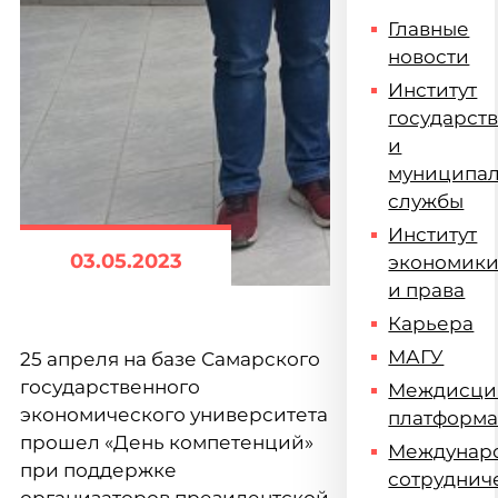
Главные
новости
Институт
государст
и
муниципа
службы
Институт
03.05.2023
экономик
и права
Карьера
МАГУ
25 апреля на базе Самарского
государственного
Междисци
экономического университета
платформ
прошел «День компетенций»
Междунар
при поддержке
сотруднич