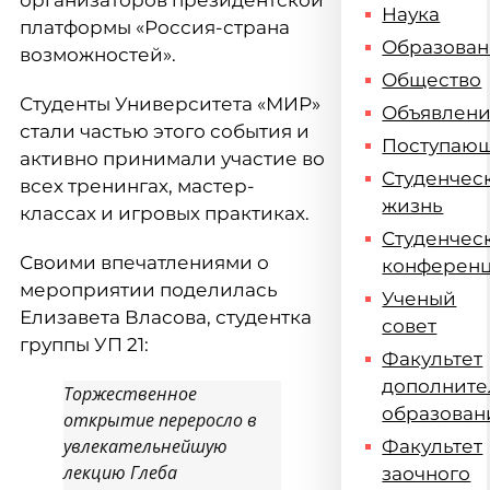
организаторов президентской
Наука
платформы «Россия-страна
Образова
возможностей».
Общество
Студенты Университета «МИР»
Объявлен
стали частью этого события и
Поступаю
активно принимали участие во
Студенчес
всех тренингах, мастер-
жизнь
классах и игровых практиках.
Студенчес
Своими впечатлениями о
конферен
мероприятии поделилась
Ученый
Елизавета Власова, студентка
совет
группы УП 21:
Факультет
дополните
Торжественное
образован
открытие переросло в
увлекательнейшую
Факультет
лекцию Глеба
заочного