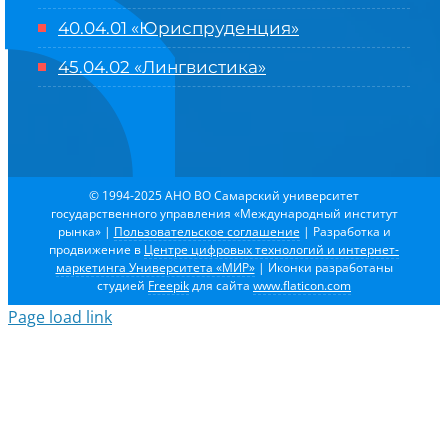
40.04.01 «Юриспруденция»
45.04.02 «Лингвистика»
© 1994-2025 АНО ВО Самарский университет
государственного управления «Международный институт
рынка»
|
Пользовательское соглашение
| Разработка и
продвижение в
Центре цифровых технологий и интернет-
маркетинга Университета «МИР»
| Иконки разработаны
студией
Freepik
для сайта
www.flaticon.com
Page load link