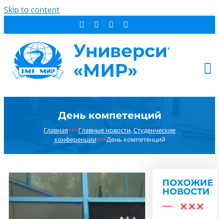
Skip to content
АБИТУРИЕНТУ
День компетенций
СТУДЕНТУ
Главная
×××
Главные новости
,
Студенческие
ДОПОБРАЗОВАНИЕ
конференции
×××
День компетенций
ОБ УНИВЕРСИТЕТЕ
НОВОСТИ
КОНТАКТЫ
ПОХОЖИЕ
НОВОСТИ
РЕЗУЛЬТАТ ПОИСКА: